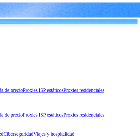
da de precio
Proxies ISP estáticos
Proxies residenciales
da de precio
Proxies ISP estáticos
Proxies residenciales
ed
Ciberseguridad
Viajes y hospitalidad