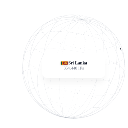
Sri Lanka
354,440
IPs