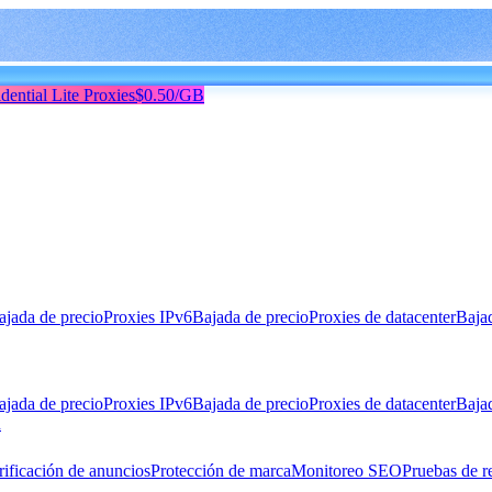
dential Lite Proxies
$0.50/GB
ajada de precio
Proxies IPv6
Bajada de precio
Proxies de datacenter
Baja
ajada de precio
Proxies IPv6
Bajada de precio
Proxies de datacenter
Baja
n
rificación de anuncios
Protección de marca
Monitoreo SEO
Pruebas de r