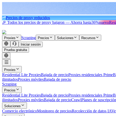
Precios de proxy reducidos
🎉 Todos los precios de proxy bajaron — Ahorra hasta
36%
nuevo
Resi
Scraping
Proxies
Precios
Soluciones
Recursos
Iniciar sesión
Prueba gratuita
Proxies
Residential Lite Proxies
Bajada de precio
Proxies residenciales Prime
B
ilimitados
Proxies móviles
Bajada de precio
Scraping
Precios
Residential Lite Proxies
Bajada de precio
Proxies residenciales Prime
B
ilimitados
Proxies móviles
Bajada de precio
Crawl
Planes de suscripció
Soluciones
Comercio electrónico
Monitoreo de precios
Recolección de datos IA
Ve