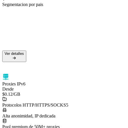
Segmentacion por pais
50M+ IPs residenciales
99.5% de tasa de éxito
Soporte HTTPS y SOCKS5
Segmentación por país
Ver detalles
Ver detalles
Proxies IPv6
Desde
$0.12
/GB
Protocolos HTTP/HTTPS/SOCKS5
Alta anonimidad, IP dedicada
Pool premium de 50M+ proxies