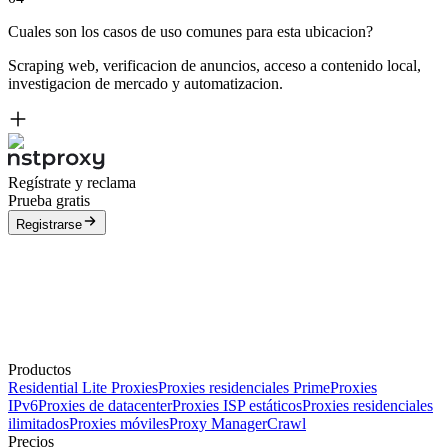
Cuales son los casos de uso comunes para esta ubicacion?
Scraping web, verificacion de anuncios, acceso a contenido local,
investigacion de mercado y automatizacion.
Regístrate y reclama
Prueba gratis
Registrarse
Productos
Residential Lite Proxies
Proxies residenciales Prime
Proxies
IPv6
Proxies de datacenter
Proxies ISP estáticos
Proxies residenciales
ilimitados
Proxies móviles
Proxy Manager
Crawl
Precios