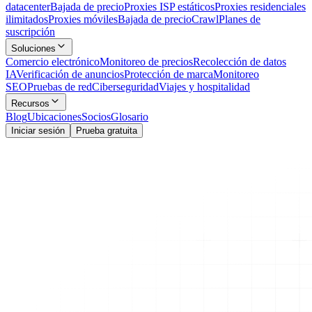
datacenter
Bajada de precio
Proxies ISP estáticos
Proxies residenciales
ilimitados
Proxies móviles
Bajada de precio
Crawl
Planes de
suscripción
Soluciones
Comercio electrónico
Monitoreo de precios
Recolección de datos
IA
Verificación de anuncios
Protección de marca
Monitoreo
SEO
Pruebas de red
Ciberseguridad
Viajes y hospitalidad
Recursos
Blog
Ubicaciones
Socios
Glosario
Iniciar sesión
Prueba gratuita