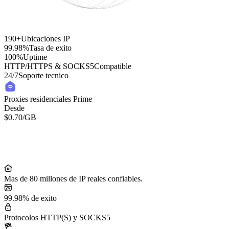
190+
Ubicaciones IP
99.98%
Tasa de exito
100%
Uptime
HTTP/HTTPS & SOCKS5
Compatible
24/7
Soporte tecnico
Proxies residenciales Prime
Desde
$0.70
/GB
Residential Lite Proxies
Desde
/GB
$0.50
Mas de 80 millones de IP reales confiables.
99.98% de exito
Protocolos HTTP(S) y SOCKS5