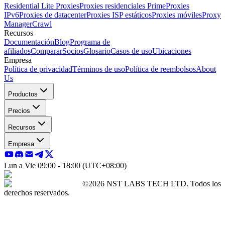
Residential Lite Proxies
Proxies residenciales Prime
Proxies
IPv6
Proxies de datacenter
Proxies ISP estáticos
Proxies móviles
Proxy
Manager
Crawl
Recursos
Documentación
Blog
Programa de
afiliados
Comparar
Socios
Glosario
Casos de uso
Ubicaciones
Empresa
Política de privacidad
Términos de uso
Política de reembolsos
About
Us
Productos
Precios
Recursos
Empresa
Lun a Vie 09:00 - 18:00 (UTC+08:00)
©2026 NST LABS TECH LTD. Todos los
derechos reservados.