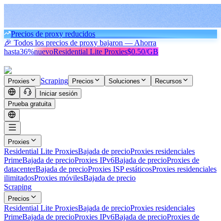
Precios de proxy reducidos
🎉 Todos los precios de proxy bajaron — Ahorra
hasta
36%
nuevo
Residential Lite Proxies
$0.50/GB
Scraping
Proxies
Precios
Soluciones
Recursos
Iniciar sesión
Prueba gratuita
Proxies
Residential Lite Proxies
Bajada de precio
Proxies residenciales
Prime
Bajada de precio
Proxies IPv6
Bajada de precio
Proxies de
datacenter
Bajada de precio
Proxies ISP estáticos
Proxies residenciales
ilimitados
Proxies móviles
Bajada de precio
Scraping
Precios
Residential Lite Proxies
Bajada de precio
Proxies residenciales
Prime
Bajada de precio
Proxies IPv6
Bajada de precio
Proxies de