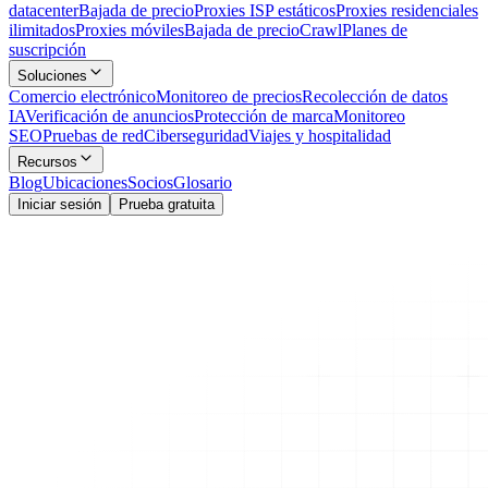
datacenter
Bajada de precio
Proxies ISP estáticos
Proxies residenciales
ilimitados
Proxies móviles
Bajada de precio
Crawl
Planes de
suscripción
Soluciones
Comercio electrónico
Monitoreo de precios
Recolección de datos
IA
Verificación de anuncios
Protección de marca
Monitoreo
SEO
Pruebas de red
Ciberseguridad
Viajes y hospitalidad
Recursos
Blog
Ubicaciones
Socios
Glosario
Iniciar sesión
Prueba gratuita