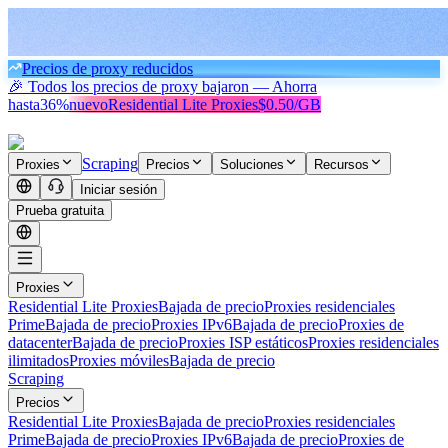
Precios de proxy reducidos
🎉 Todos los precios de proxy bajaron — Ahorra
hasta
36%
nuevo
Residential Lite Proxies
$0.50/GB
Scraping
Proxies
Precios
Soluciones
Recursos
Iniciar sesión
Prueba gratuita
Proxies
Residential Lite Proxies
Bajada de precio
Proxies residenciales
Prime
Bajada de precio
Proxies IPv6
Bajada de precio
Proxies de
datacenter
Bajada de precio
Proxies ISP estáticos
Proxies residenciales
ilimitados
Proxies móviles
Bajada de precio
Scraping
Precios
Residential Lite Proxies
Bajada de precio
Proxies residenciales
Prime
Bajada de precio
Proxies IPv6
Bajada de precio
Proxies de