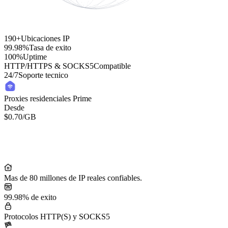
190+
Ubicaciones IP
99.98%
Tasa de exito
100%
Uptime
HTTP/HTTPS & SOCKS5
Compatible
24/7
Soporte tecnico
Proxies residenciales Prime
Desde
$0.70
/GB
Residential Lite Proxies
Desde
/GB
$0.50
Mas de 80 millones de IP reales confiables.
99.98% de exito
Protocolos HTTP(S) y SOCKS5