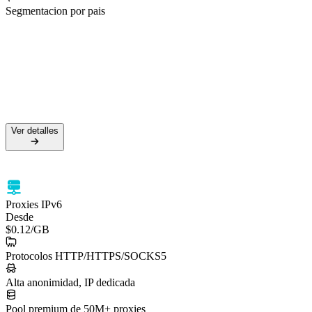
Segmentacion por pais
50M+ IPs residenciales
99.5% de tasa de éxito
Soporte HTTPS y SOCKS5
Segmentación por país
Ver detalles
Ver detalles
Proxies IPv6
Desde
$0.12
/GB
Protocolos HTTP/HTTPS/SOCKS5
Alta anonimidad, IP dedicada
Pool premium de 50M+ proxies