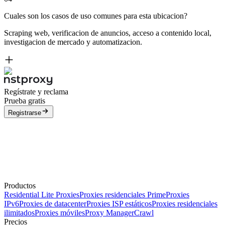
Cuales son los casos de uso comunes para esta ubicacion?
Scraping web, verificacion de anuncios, acceso a contenido local,
investigacion de mercado y automatizacion.
Regístrate y reclama
Prueba gratis
Registrarse
Productos
Residential Lite Proxies
Proxies residenciales Prime
Proxies
IPv6
Proxies de datacenter
Proxies ISP estáticos
Proxies residenciales
ilimitados
Proxies móviles
Proxy Manager
Crawl
Precios