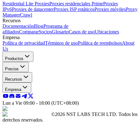
Residential Lite Proxies
Proxies residenciales Prime
Proxies
IPv6
Proxies de datacenter
Proxies ISP estáticos
Proxies móviles
Proxy
Manager
Crawl
Recursos
Documentación
Blog
Programa de
afiliados
Comparar
Socios
Glosario
Casos de uso
Ubicaciones
Empresa
Política de privacidad
Términos de uso
Política de reembolsos
About
Us
Productos
Precios
Recursos
Empresa
Lun a Vie 09:00 - 18:00 (UTC+08:00)
©2026 NST LABS TECH LTD. Todos los
derechos reservados.