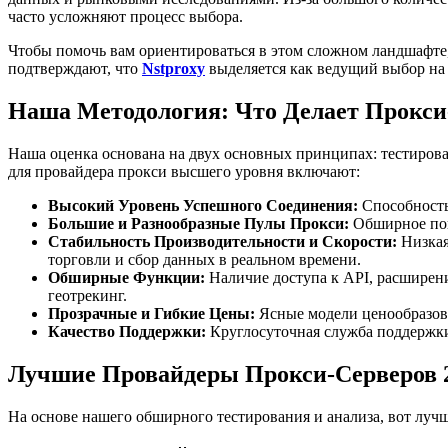
часто усложняют процесс выбора.
Чтобы помочь вам ориентироваться в этом сложном ландшафте
подтверждают, что
Nstproxy
выделяется как ведущий выбор на 
Наша Методология: Что Делает Прокс
Наша оценка основана на двух основных принципах: тестиров
для провайдера прокси высшего уровня включают:
Высокий Уровень Успешного Соединения:
Способность 
Большие и Разнообразные Пулы Прокси:
Обширное пок
Стабильность Производительности и Скорости:
Низкая
торговли и сбор данных в реальном времени.
Обширные Функции:
Наличие доступа к API, расширени
геотрекинг.
Прозрачные и Гибкие Цены:
Ясные модели ценообразова
Качество Поддержки:
Круглосуточная служба поддержки
Лучшие Провайдеры Прокси-Серверов 2
На основе нашего обширного тестирования и анализа, вот лучш