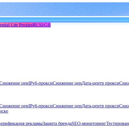
ential Lite Proxies
$0.50/GB
Снижение цен
IPv6-прокси
Снижение цен
Дата-центр прокси
Сниж
Снижение цен
IPv6-прокси
Снижение цен
Дата-центр прокси
Сниж
иске
ерификация рекламы
Защита бренда
SEO-мониторинг
Тестирован