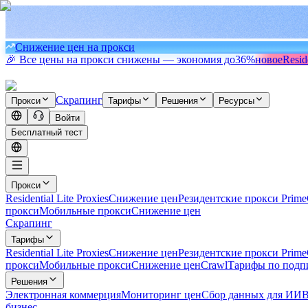
Снижение цен на прокси
🎉 Все цены на прокси снижены — экономия до
36%
новое
Resid
Скрапинг
Прокси
Тарифы
Решения
Ресурсы
Войти
Бесплатный тест
Прокси
Residential Lite Proxies
Снижение цен
Резидентские прокси Prime
прокси
Мобильные прокси
Снижение цен
Скрапинг
Тарифы
Residential Lite Proxies
Снижение цен
Резидентские прокси Prime
прокси
Мобильные прокси
Снижение цен
Crawl
Тарифы по подп
Решения
Электронная коммерция
Мониторинг цен
Сбор данных для ИИ
В
бизнес