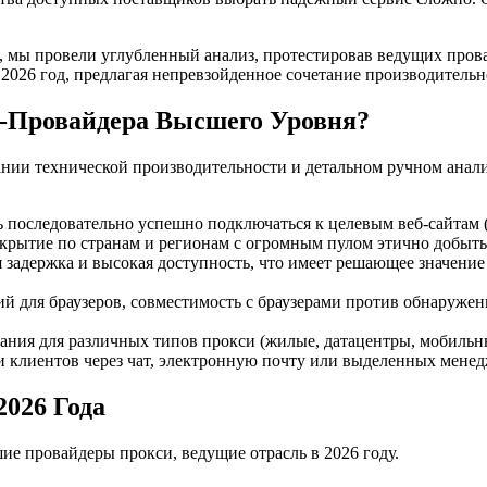
, мы провели углубленный анализ, протестировав ведущих пров
2026 год, предлагая непревзойденное сочетание производительно
и-Провайдера Высшего Уровня?
ании технической производительности и детальном ручном анал
последовательно успешно подключаться к целевым веб-сайтам (N
рытие по странам и регионам с огромным пулом этично добытых
 задержка и высокая доступность, что имеет решающее значение
й для браузеров, совместимость с браузерами против обнаруже
ния для различных типов прокси (жилые, датацентры, мобильны
 клиентов через чат, электронную почту или выделенных менед
026 Года
ие провайдеры прокси, ведущие отрасль в 2026 году.