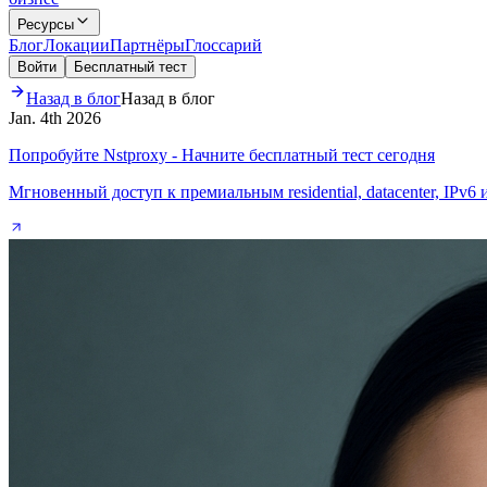
Ресурсы
Блог
Локации
Партнёры
Глоссарий
Войти
Бесплатный тест
Назад в блог
Назад в блог
Jan. 4th 2026
Попробуйте Nstproxy - Начните бесплатный тест сегодня
Мгновенный доступ к премиальным residential, datacenter, IPv6 