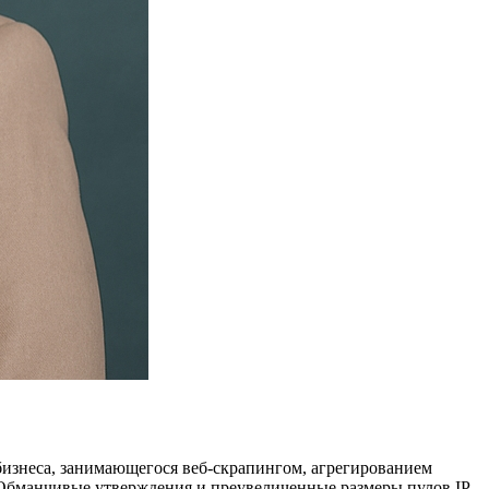
бизнеса, занимающегося веб-скрапингом, агрегированием
Обманчивые утверждения и преувеличенные размеры пулов IP