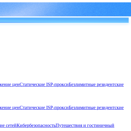
ение цен
Статические ISP-прокси
Безлимитные резидентские
ение цен
Статические ISP-прокси
Безлимитные резидентские
ие сетей
Кибербезопасность
Путешествия и гостиничный