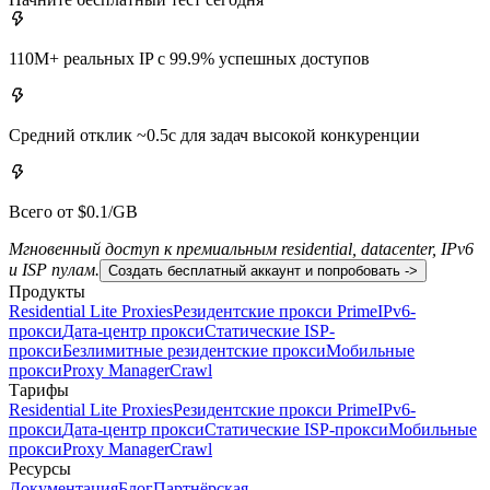
110M+ реальных IP с 99.9% успешных доступов
Средний отклик ~0.5с для задач высокой конкуренции
Всего от $0.1/GB
Мгновенный доступ к премиальным residential, datacenter, IPv6
и ISP пулам.
Создать бесплатный аккаунт и попробовать ->
Продукты
Residential Lite Proxies
Резидентские прокси Prime
IPv6-
прокси
Дата-центр прокси
Статические ISP-
прокси
Безлимитные резидентские прокси
Мобильные
прокси
Proxy Manager
Crawl
Тарифы
Residential Lite Proxies
Резидентские прокси Prime
IPv6-
прокси
Дата-центр прокси
Статические ISP-прокси
Мобильные
прокси
Proxy Manager
Crawl
Ресурсы
Документация
Блог
Партнёрская