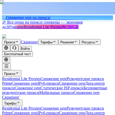
Снижение цен на прокси
🎉 Все цены на прокси снижены — экономия
до
36%
новое
Residential Lite Proxies
$0.50/GB
Скрапинг
Прокси
Тарифы
Решения
Ресурсы
Войти
Бесплатный тест
Прокси
Residential Lite Proxies
Снижение цен
Резидентские прокси
Prime
Снижение цен
IPv6-прокси
Снижение цен
Дата-центр
прокси
Снижение цен
Статические ISP-прокси
Безлимитные
резидентские прокси
Мобильные прокси
Снижение цен
Скрапинг
Тарифы
Residential Lite Proxies
Снижение цен
Резидентские прокси
Prime
Снижение цен
IPv6-прокси
Снижение цен
Дата-центр