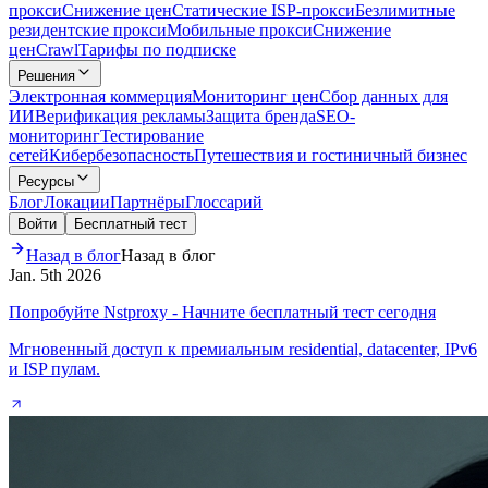
прокси
Снижение цен
Статические ISP-прокси
Безлимитные
резидентские прокси
Мобильные прокси
Снижение
цен
Crawl
Тарифы по подписке
Решения
Электронная коммерция
Мониторинг цен
Сбор данных для
ИИ
Верификация рекламы
Защита бренда
SEO-
мониторинг
Тестирование
сетей
Кибербезопасность
Путешествия и гостиничный бизнес
Ресурсы
Блог
Локации
Партнёры
Глоссарий
Войти
Бесплатный тест
Назад в блог
Назад в блог
Jan. 5th 2026
Попробуйте Nstproxy - Начните бесплатный тест сегодня
Мгновенный доступ к премиальным residential, datacenter, IPv6
и ISP пулам.