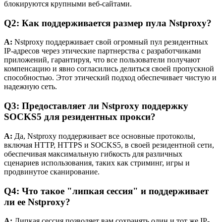
блокируются крупными веб-сайтами.
Q2: Как поддерживается размер пула Nstproxy?
A:
Nstproxy поддерживает свой огромный пул резидентных
IP-адресов через этические партнерства с разработчиками
приложений, гарантируя, что все пользователи получают
компенсацию и явно согласились делиться своей пропускной
способностью. Этот этический подход обеспечивает чистую и
надежную сеть.
Q3: Предоставляет ли Nstproxy поддержку
SOCKS5 для резидентных прокси?
A:
Да, Nstproxy поддерживает все основные протоколы,
включая HTTP, HTTPS и SOCKS5, в своей резидентной сети,
обеспечивая максимальную гибкость для различных
сценариев использования, таких как стриминг, игры и
продвинутое сканирование.
Q4: Что такое "липкая сессия" и поддерживает
ли ее Nstproxy?
A:
Липкая сессия позволяет вам сохранять один и тот же IP-