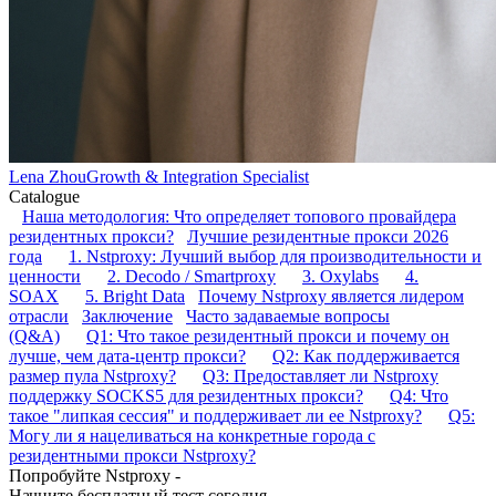
Lena Zhou
Growth & Integration Specialist
Catalogue
Наша методология: Что определяет топового провайдера
резидентных прокси?
Лучшие резидентные прокси 2026
года
1. Nstproxy: Лучший выбор для производительности и
ценности
2. Decodo / Smartproxy
3. Oxylabs
4.
SOAX
5. Bright Data
Почему Nstproxy является лидером
отрасли
Заключение
Часто задаваемые вопросы
(Q&A)
Q1: Что такое резидентный прокси и почему он
лучше, чем дата-центр прокси?
Q2: Как поддерживается
размер пула Nstproxy?
Q3: Предоставляет ли Nstproxy
поддержку SOCKS5 для резидентных прокси?
Q4: Что
такое "липкая сессия" и поддерживает ли ее Nstproxy?
Q5:
Могу ли я нацеливаться на конкретные города с
резидентными прокси Nstproxy?
Попробуйте Nstproxy -
Начните бесплатный тест сегодня