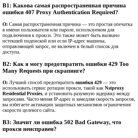
В1: Какова самая распространенная причина
ошибки 407 Proxy Authentication Required?
О:
Самая распространенная причина — это простая опечатка
в имени пользователя или пароле, используемом для
подключения к прокси. Это также может быть вызвано
истекшей подпиской или если IP-адрес машины,
отправляющей запрос, не включен в белый список для
доступа.
В2: Как я могу предотвратить ошибки 429 Too
Many Requests при скрапинге?
О:
Лучший способ предотвратить
ошибки 429
— это
использовать сервис ротации прокси, такой как
Nstproxy
Residential Proxies
, и установить разумную задержку между
запросами. Часто меняя IP-адрес и замедляя скорость запросов,
вы избегаете активации защитных механизмов ограничения
скорости целевого сайта.
В3: Значит ли ошибка 502 Bad Gateway, что
прокси неисправен?