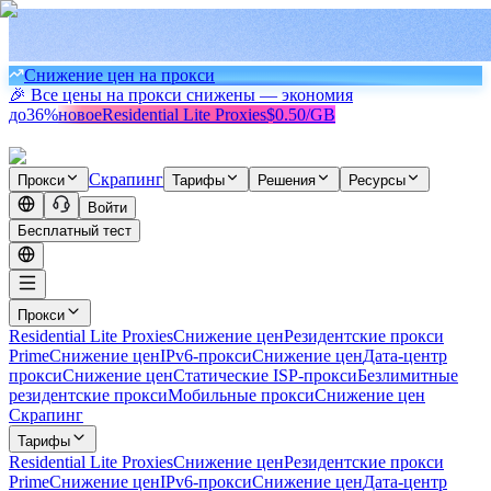
Снижение цен на прокси
🎉 Все цены на прокси снижены — экономия
до
36%
новое
Residential Lite Proxies
$0.50/GB
Скрапинг
Прокси
Тарифы
Решения
Ресурсы
Войти
Бесплатный тест
Прокси
Residential Lite Proxies
Снижение цен
Резидентские прокси
Prime
Снижение цен
IPv6-прокси
Снижение цен
Дата-центр
прокси
Снижение цен
Статические ISP-прокси
Безлимитные
резидентские прокси
Мобильные прокси
Снижение цен
Скрапинг
Тарифы
Residential Lite Proxies
Снижение цен
Резидентские прокси
Prime
Снижение цен
IPv6-прокси
Снижение цен
Дата-центр