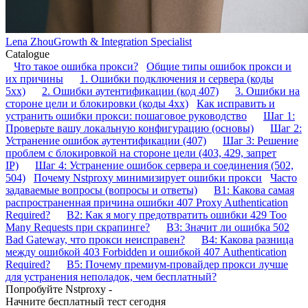
Lena Zhou
Growth & Integration Specialist
Catalogue
Что такое ошибка прокси?
Общие типы ошибок прокси и
их причины
1. Ошибки подключения и сервера (коды
5xx)
2. Ошибки аутентификации (код 407)
3. Ошибки на
стороне цели и блокировки (коды 4xx)
Как исправить и
устранить ошибки прокси: пошаговое руководство
Шаг 1:
Проверьте вашу локальную конфигурацию (основы)
Шаг 2:
Устранение ошибок аутентификации (407)
Шаг 3: Решение
проблем с блокировкой на стороне цели (403, 429, запрет
IP)
Шаг 4: Устранение ошибок сервера и соединения (502,
504)
Почему Nstproxy минимизирует ошибки прокси
Часто
задаваемые вопросы (вопросы и ответы)
В1: Какова самая
распространенная причина ошибки 407 Proxy Authentication
Required?
В2: Как я могу предотвратить ошибки 429 Too
Many Requests при скрапинге?
В3: Значит ли ошибка 502
Bad Gateway, что прокси неисправен?
В4: Какова разница
между ошибкой 403 Forbidden и ошибкой 407 Authentication
Required?
В5: Почему премиум-провайдер прокси лучше
для устранения неполадок, чем бесплатный?
Попробуйте Nstproxy -
Начните бесплатный тест сегодня