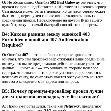
О:
Не обязательно. Ошибка
502 Bad Gateway
означает, что
прокси получил недействительный ответ от целевого сервера.
Сам прокси может быть в порядке, но целевой сервер может
быть вниз, перегружен или активно отклонять попытки
соединения прокси. Переключение на другой IP из вашего
пула
Nstproxy
— самый быстрый способ это проверить.
В4: Какова разница между ошибкой 403
Forbidden и ошибкой 407 Authentication
Required?
О:
Ошибка
407
— это ошибка на стороне прокси, что
означает, что сам прокси-сервер отклоняет ваше соединение,
потому что вы не предоставили действительные учетные
данные. Ошибка
403
— это ошибка на стороне целевого
сервера, что означает, что прокси успешно подключился к
целевому сайту, но сайт отказывается обслуживать контент
для этого конкретного IP-адреса или запроса.
В5: Почему премиум-провайдер прокси лучше
для устранения неполадок, чем бесплатный?
A:
Премиум-поставщики, такие как
Nstproxy
, предлагают
выделенную поддержку 24/7, подробную документацию и