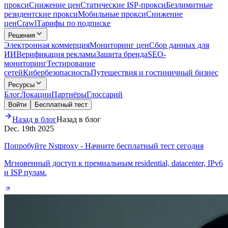
прокси
Снижение цен
Статические ISP-прокси
Безлимитные
резидентские прокси
Мобильные прокси
Снижение
цен
Crawl
Тарифы по подписке
Решения
Электронная коммерция
Мониторинг цен
Сбор данных для
ИИ
Верификация рекламы
Защита бренда
SEO-
мониторинг
Тестирование
сетей
Кибербезопасность
Путешествия и гостиничный бизнес
Ресурсы
Блог
Локации
Партнёры
Глоссарий
Войти
Бесплатный тест
Назад в блог
Назад в блог
Dec. 19th 2025
Попробуйте Nstproxy - Начните бесплатный тест сегодня
Мгновенный доступ к премиальным residential, datacenter, IPv6
и ISP пулам.