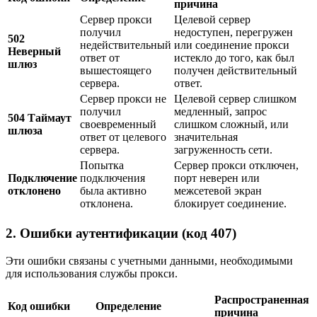
причина
Сервер прокси
Целевой сервер
получил
недоступен, перегружен
502
недействительный
или соединение прокси
Неверный
ответ от
истекло до того, как был
шлюз
вышестоящего
получен действительный
сервера.
ответ.
Сервер прокси не
Целевой сервер слишком
получил
медленный, запрос
504 Таймаут
своевременный
слишком сложный, или
шлюза
ответ от целевого
значительная
сервера.
загруженность сети.
Попытка
Сервер прокси отключен,
Подключение
подключения
порт неверен или
отклонено
была активно
межсетевой экран
отклонена.
блокирует соединение.
2. Ошибки аутентификации (код 407)
Эти ошибки связаны с учетными данными, необходимыми
для использования службы прокси.
Распространенная
Код ошибки
Определение
причина