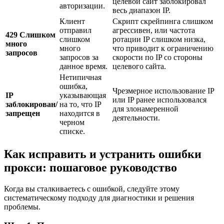
целевой сайт заблокировал
авторизации.
весь диапазон IP.
Клиент
Скрипт скрейпинга слишком
отправил
агрессивен, или частота
429 Слишком
слишком
ротации IP слишком низка,
много
много
что приводит к ограничению
запросов
запросов за
скорости по IP со стороны
данное время.
целевого сайта.
Нетипичная
ошибка,
Чрезмерное использование IP
IP
указывающая
или IP ранее использовался
заблокирован/
на то, что IP
для злонамеренной
запрещен
находится в
деятельности.
черном
списке.
Как исправить и устранить ошибки
прокси: пошаговое руководство
Когда вы сталкиваетесь с ошибкой, следуйте этому
систематическому подходу для диагностики и решения
проблемы.