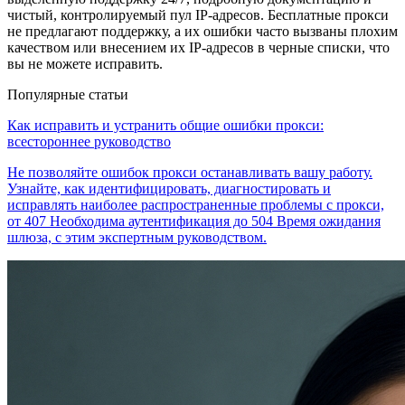
чистый, контролируемый пул IP-адресов. Бесплатные прокси
не предлагают поддержку, а их ошибки часто вызваны плохим
качеством или внесением их IP-адресов в черные списки, что
вы не можете исправить.
Популярные статьи
Как исправить и устранить общие ошибки прокси:
всестороннее руководство
Не позволяйте ошибок прокси останавливать вашу работу.
Узнайте, как идентифицировать, диагностировать и
исправлять наиболее распространенные проблемы с прокси,
от 407 Необходима аутентификация до 504 Время ожидания
шлюза, с этим экспертным руководством.