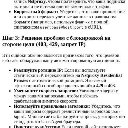
запись
Nstproxy
, чтобы подтвердить, что ваша подписка
активна и не истекла или не закончилась трафик.
Корректный формат:
Убедитесь, что ваше приложение
или скрипт передает учетные данные в правильном
формате (например, используя флаг
с полной
-x
синтаксисом
в cURL).
user:pass@host:port
Шаг 3: Решение проблем с блокировкой на
стороне цели (403, 429, запрет IP)
Эти ошибки обычно являются признаком того, что целевой
веб-сайт обнаружил вашу автоматизированную активность.
Реализуйте ротацию IP:
Если вы используете
статический IP, переключитесь на
Nstproxy Residential
Proxies
с автоматической ротацией. Это самый
эффективный способ преодолеть ошибки
429
и
403
.
Уменьшите скорость запросов:
Увеличьте задержку
между вашими запросами, чтобы избежать
срабатывания лимитов скорости.
Используйте правильные заголовки:
Убедитесь, что
ваши запросы содержат реалистичный заголовок
User-
. Многие сайты блокируют запросы, у которых нет
Agent
стандартного User-Agent браузера.
Очистите куки/сессии:
Если целевой сайт использует