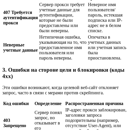
Сервер прокси требует
Неверное имя
учетные данные для
пользователя/
407 Требуется
аутентификации,
пароль, истекшая
аутентификация
которые не были
подписка или IP-
прокси
предоставлены или
адрес не в белом
были неверны.
списке.
Нетипичная ошибка,
Опечатка в
указывающая на то, что
учетных данных
Неверные
предоставленное имя
или учетная запись
учетные данные
пользователя или
была
пароль неверны.
приостановлена.
3. Ошибки на стороне цели и блокировки (коды
4xx)
Эти ошибки возникают, когда целевой веб-сайт отклоняет
запрос, часто в связи с мерами против скрейпинга.
Код ошибки
Определение
Распространенная причина
IP-адрес прокси заблокирован,
Сервер понял
заголовки запроса
запрос, но
403
подозрительны (например,
отказывает в
Запрещено
отсутствие User-Agent), или
его