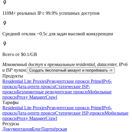
110M+ реальных IP с 99.9% успешных доступов
Средний отклик ~0.5с для задач высокой конкуренции
Всего от $0.1/GB
Мгновенный доступ к премиальным residential, datacenter, IPv6
и ISP пулам.
Создать бесплатный аккаунт и попробовать ->
Продукты
Residential Lite Proxies
Резидентские прокси Prime
IPv6-
прокси
Дата-центр прокси
Статические ISP-
прокси
Безлимитные резидентские прокси
Мобильные
прокси
Proxy Manager
Crawl
Тарифы
Residential Lite Proxies
Резидентские прокси Prime
IPv6-
прокси
Дата-центр прокси
Статические ISP-прокси
Мобильные
прокси
Proxy Manager
Crawl
Ресурсы
Документация
Блог
Партнёрская