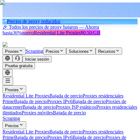
Precios de proxy reducidos
🎉 Todos los precios de proxy bajaron — Ahorra
hasta
36%
nuevo
Residential Lite Proxies
$0.50/GB
Scraping
Proxies
Precios
Soluciones
Recursos
Iniciar sesión
Prueba gratuita
Proxies
Residential Lite Proxies
Bajada de precio
Proxies residenciales
Prime
Bajada de precio
Proxies IPv6
Bajada de precio
Proxies de
datacenter
Bajada de precio
Proxies ISP estáticos
Proxies residenciales
ilimitados
Proxies móviles
Bajada de precio
Scraping
Precios
Residential Lite Proxies
Bajada de precio
Proxies residenciales
Prime
Bajada de precio
Proxies IPv6
Bajada de precio
Proxies de