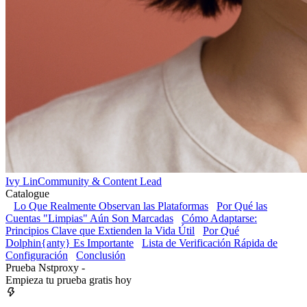
Ivy Lin
Community & Content Lead
Catalogue
Lo Que Realmente Observan las Plataformas
Por Qué las
Cuentas "Limpias" Aún Son Marcadas
Cómo Adaptarse:
Principios Clave que Extienden la Vida Útil
Por Qué
Dolphin{anty} Es Importante
Lista de Verificación Rápida de
Configuración
Conclusión
Prueba Nstproxy -
Empieza tu prueba gratis hoy