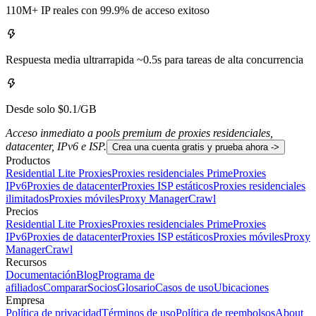
110M+ IP reales con 99.9% de acceso exitoso
Respuesta media ultrarrapida ~0.5s para tareas de alta concurrencia
Desde solo $0.1/GB
Acceso inmediato a pools premium de proxies residenciales,
datacenter, IPv6 e ISP.
Crea una cuenta gratis y prueba ahora ->
Productos
Residential Lite Proxies
Proxies residenciales Prime
Proxies
IPv6
Proxies de datacenter
Proxies ISP estáticos
Proxies residenciales
ilimitados
Proxies móviles
Proxy Manager
Crawl
Precios
Residential Lite Proxies
Proxies residenciales Prime
Proxies
IPv6
Proxies de datacenter
Proxies ISP estáticos
Proxies móviles
Proxy
Manager
Crawl
Recursos
Documentación
Blog
Programa de
afiliados
Comparar
Socios
Glosario
Casos de uso
Ubicaciones
Empresa
Política de privacidad
Términos de uso
Política de reembolsos
About