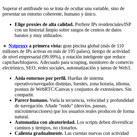
Superar el antifraude no se trata de ocultar una variable, sino de
presentar un entorno coherente, humano y único.
Elige proxies de alta calidad.
Prefiere IPs residenciales/ISP
con un historial limpio sobre rangos de centros de datos
baratos y muy utilizados.
🔹
Nstproxy
a primera vista:
gran piscina global (más de 110
millones de IPs activas en más de 195 países), tiempo de actividad
de nivel empresarial (99.99%), y rotación inteligente que reduce
captchas/bloqueos. Adecuado para scraping, monitoreo de comercio
electrónico, SEO, redes sociales, automatización y tareas de Web3.
Aísla entornos por perfil.
Huellas de sistema
operativo/navegador distintas, fuentes, zona horaria, idioma,
postura de WebRTC/Canvas y conjuntos de extensiones. Sin
compartir.
Parece humano.
Varía la secuencia, velocidad y profundidad
de navegación. Añade “ruido” (desvíos, pausas,
microinteracciones) que los usuarios reales producen de forma
natural.
Automatiza con aleatoriedad.
Los scripts deben diversificar
caminos y tiempos, no clonarlos.
Calienta gradualmente.
Las cuentas nuevas con actividad