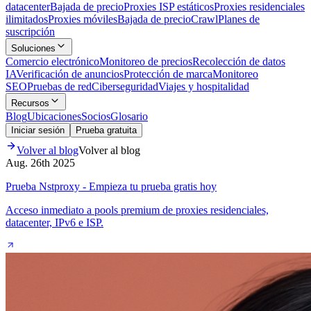
datacenter
Bajada de precio
Proxies ISP estáticos
Proxies residenciales
ilimitados
Proxies móviles
Bajada de precio
Crawl
Planes de
suscripción
Soluciones
Comercio electrónico
Monitoreo de precios
Recolección de datos
IA
Verificación de anuncios
Protección de marca
Monitoreo
SEO
Pruebas de red
Ciberseguridad
Viajes y hospitalidad
Recursos
Blog
Ubicaciones
Socios
Glosario
Iniciar sesión
Prueba gratuita
Volver al blog
Volver al blog
Aug. 26th 2025
Prueba Nstproxy - Empieza tu prueba gratis hoy
Acceso inmediato a pools premium de proxies residenciales,
datacenter, IPv6 e ISP.