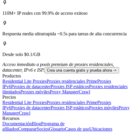
110M+ IP reales con 99.9% de acceso exitoso
Respuesta media ultrarrapida ~0.5s para tareas de alta concurrencia
Desde solo $0.1/GB
Acceso inmediato a pools premium de proxies residenciales,
datacenter, IPv6 e ISP.
Crea una cuenta gratis y prueba ahora ->
Productos
Residential Lite Proxies
Proxies residenciales Prime
Proxies
IPv6
Proxies de datacenter
Proxies ISP estáticos
Proxies residenciales
ilimitados
Proxies móviles
Proxy Manager
Crawl
Precios
Residential Lite Proxies
Proxies residenciales Prime
Proxies
IPv6
Proxies de datacenter
Proxies ISP estáticos
Proxies móviles
Proxy
Manager
Crawl
Recursos
Documentación
Blog
Programa de
afiliados
Comparar
Socios
Glosario
Casos de uso
Ubicaciones