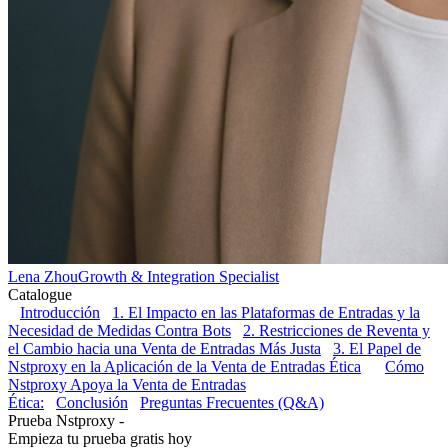
Lena Zhou
Growth & Integration Specialist
Catalogue
Introducción
1. El Impacto en las Plataformas de Entradas y la
Necesidad de Medidas Contra Bots
2. Restricciones de Reventa y
el Cambio hacia una Venta de Entradas Más Justa
3. El Papel de
Nstproxy en la Aplicación de la Venta de Entradas Ética
Cómo
Nstproxy Apoya la Venta de Entradas
Ética:
Conclusión
Preguntas Frecuentes (Q&A)
Prueba Nstproxy -
Empieza tu prueba gratis hoy