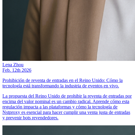
Lena Zhou
Feb. 12th 2026
Prohibición de reventa de entradas en el Reino Unido: Cómo la
tecnología está transformando la industria de eventos en vivo.
La propuesta del Reino Unido de prohibir la reventa de entradas por
encima del valor nominal es un cambio radical. Aprende cómo esta
regulación impacta a las plataformas y cómo la tecnología de
Nstproxy es esencial para hacer cumplir una venta justa de entradas
y prevenir bots revendedores.