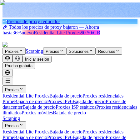
Precios de proxy reducidos
🎉 Todos los precios de proxy bajaron — Ahorra
hasta
36%
nuevo
Residential Lite Proxies
$0.50/GB
Scraping
Proxies
Precios
Soluciones
Recursos
Iniciar sesión
Prueba gratuita
Proxies
Residential Lite Proxies
Bajada de precio
Proxies residenciales
Prime
Bajada de precio
Proxies IPv6
Bajada de precio
Proxies de
datacenter
Bajada de precio
Proxies ISP estáticos
Proxies residenciales
ilimitados
Proxies móviles
Bajada de precio
Scraping
Precios
Residential Lite Proxies
Bajada de precio
Proxies residenciales
Prime
Bajada de precio
Proxies IPv6
Bajada de precio
Proxies de