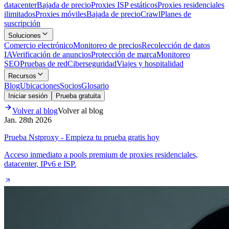
datacenter
Bajada de precio
Proxies ISP estáticos
Proxies residenciales
ilimitados
Proxies móviles
Bajada de precio
Crawl
Planes de
suscripción
Soluciones
Comercio electrónico
Monitoreo de precios
Recolección de datos
IA
Verificación de anuncios
Protección de marca
Monitoreo
SEO
Pruebas de red
Ciberseguridad
Viajes y hospitalidad
Recursos
Blog
Ubicaciones
Socios
Glosario
Iniciar sesión
Prueba gratuita
Volver al blog
Volver al blog
Jan. 28th 2026
Prueba Nstproxy - Empieza tu prueba gratis hoy
Acceso inmediato a pools premium de proxies residenciales,
datacenter, IPv6 e ISP.