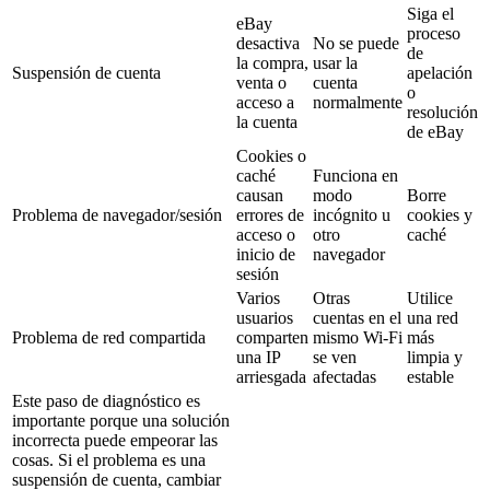
Siga el
eBay
proceso
desactiva
No se puede
de
la compra,
usar la
Suspensión de cuenta
apelación
venta o
cuenta
o
acceso a
normalmente
resolución
la cuenta
de eBay
Cookies o
caché
Funciona en
causan
modo
Borre
Problema de navegador/sesión
errores de
incógnito u
cookies y
acceso o
otro
caché
inicio de
navegador
sesión
Varios
Otras
Utilice
usuarios
cuentas en el
una red
Problema de red compartida
comparten
mismo Wi-Fi
más
una IP
se ven
limpia y
arriesgada
afectadas
estable
Este paso de diagnóstico es
importante porque una solución
incorrecta puede empeorar las
cosas. Si el problema es una
suspensión de cuenta, cambiar