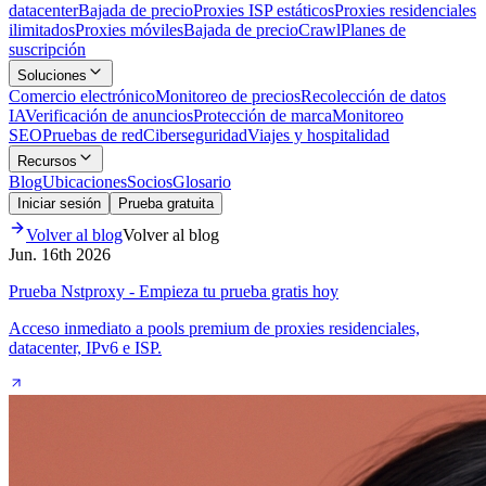
datacenter
Bajada de precio
Proxies ISP estáticos
Proxies residenciales
ilimitados
Proxies móviles
Bajada de precio
Crawl
Planes de
suscripción
Soluciones
Comercio electrónico
Monitoreo de precios
Recolección de datos
IA
Verificación de anuncios
Protección de marca
Monitoreo
SEO
Pruebas de red
Ciberseguridad
Viajes y hospitalidad
Recursos
Blog
Ubicaciones
Socios
Glosario
Iniciar sesión
Prueba gratuita
Volver al blog
Volver al blog
Jun. 16th 2026
Prueba Nstproxy - Empieza tu prueba gratis hoy
Acceso inmediato a pools premium de proxies residenciales,
datacenter, IPv6 e ISP.