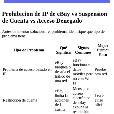
Prohibición de IP de eBay vs Suspensión
de Cuenta vs Acceso Denegado
Antes de intentar solucionar el problema, identifique qué tipo de
problema tiene.
Mejor
Qué
Signos
Tipo de Problema
Primer
Significa
Comunes
Paso
eBay
eBay
funciona con
bloquea o
Problema de acceso basado en
datos
Pruebe
desafía el
IP
móviles pero
otra red
tráfico de
no con Wi-
una red
Fi
Mensaje o
eBay
correo
limita las
Lea el
electrónico
Restricción de cuenta
acciones
aviso
de eBay
de la
oficial
explica la
cuenta
restricción