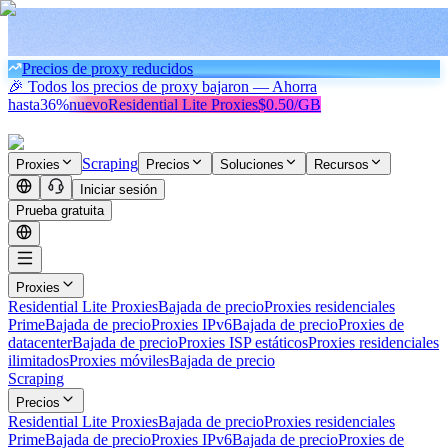
Precios de proxy reducidos
🎉 Todos los precios de proxy bajaron — Ahorra
hasta
36%
nuevo
Residential Lite Proxies
$0.50/GB
Scraping
Proxies
Precios
Soluciones
Recursos
Iniciar sesión
Prueba gratuita
Proxies
Residential Lite Proxies
Bajada de precio
Proxies residenciales
Prime
Bajada de precio
Proxies IPv6
Bajada de precio
Proxies de
datacenter
Bajada de precio
Proxies ISP estáticos
Proxies residenciales
ilimitados
Proxies móviles
Bajada de precio
Scraping
Precios
Residential Lite Proxies
Bajada de precio
Proxies residenciales
Prime
Bajada de precio
Proxies IPv6
Bajada de precio
Proxies de