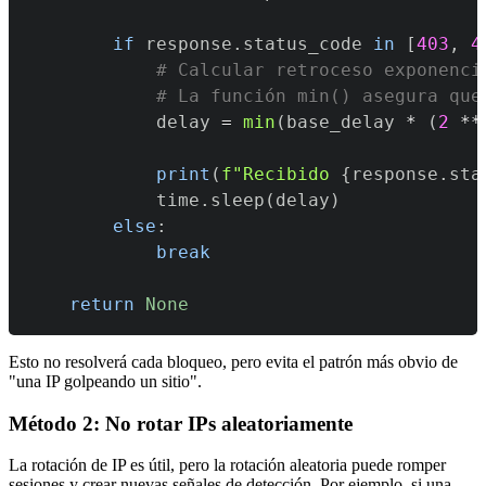
if
 response
.
status_code 
in
[
403
,
4
# Calcular retroceso exponenci
# La función min() asegura que
            delay 
=
min
(
base_delay 
*
(
2
**
print
(
f"Recibido 
{
response
.
sta
            time
.
sleep
(
delay
)
else
:
break
return
None
Esto no resolverá cada bloqueo, pero evita el patrón más obvio de
"una IP golpeando un sitio".
Método 2: No rotar IPs aleatoriamente
La rotación de IP es útil, pero la rotación aleatoria puede romper
sesiones y crear nuevas señales de detección. Por ejemplo, si una