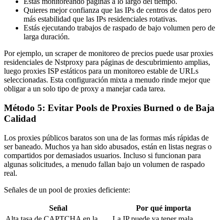
Estás monitoreando páginas a lo largo del tiempo.
Quieres mejor confianza que las IPs de centros de datos pero
más estabilidad que las IPs residenciales rotativas.
Estás ejecutando trabajos de raspado de bajo volumen pero de
larga duración.
Por ejemplo, un scraper de monitoreo de precios puede usar proxies
residenciales de Nstproxy para páginas de descubrimiento amplias,
luego proxies ISP estáticos para un monitoreo estable de URLs
seleccionadas. Esta configuración mixta a menudo rinde mejor que
obligar a un solo tipo de proxy a manejar cada tarea.
Método 5: Evitar Pools de Proxies Burned o de Baja
Calidad
Los proxies públicos baratos son una de las formas más rápidas de
ser baneado. Muchos ya han sido abusados, están en listas negras o
compartidos por demasiados usuarios. Incluso si funcionan para
algunas solicitudes, a menudo fallan bajo un volumen de raspado
real.
Señales de un pool de proxies deficiente:
Señal
Por qué importa
Alta tasa de CAPTCHA en la
La IP puede ya tener mala