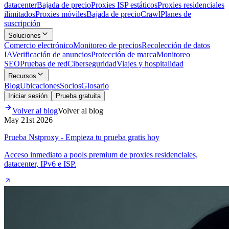
datacenter
Bajada de precio
Proxies ISP estáticos
Proxies residenciales
ilimitados
Proxies móviles
Bajada de precio
Crawl
Planes de
suscripción
Soluciones
Comercio electrónico
Monitoreo de precios
Recolección de datos
IA
Verificación de anuncios
Protección de marca
Monitoreo
SEO
Pruebas de red
Ciberseguridad
Viajes y hospitalidad
Recursos
Blog
Ubicaciones
Socios
Glosario
Iniciar sesión
Prueba gratuita
Volver al blog
Volver al blog
May 21st 2026
Prueba Nstproxy - Empieza tu prueba gratis hoy
Acceso inmediato a pools premium de proxies residenciales,
datacenter, IPv6 e ISP.