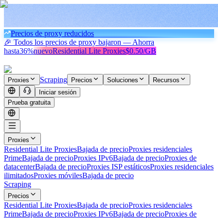
Precios de proxy reducidos
🎉 Todos los precios de proxy bajaron — Ahorra
hasta
36%
nuevo
Residential Lite Proxies
$0.50/GB
Scraping
Proxies
Precios
Soluciones
Recursos
Iniciar sesión
Prueba gratuita
Proxies
Residential Lite Proxies
Bajada de precio
Proxies residenciales
Prime
Bajada de precio
Proxies IPv6
Bajada de precio
Proxies de
datacenter
Bajada de precio
Proxies ISP estáticos
Proxies residenciales
ilimitados
Proxies móviles
Bajada de precio
Scraping
Precios
Residential Lite Proxies
Bajada de precio
Proxies residenciales
Prime
Bajada de precio
Proxies IPv6
Bajada de precio
Proxies de