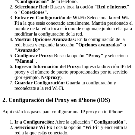
"Configuración"
de tu teléfono.
Seleccionar Red:
Busca y toca la opción
"Red e Internet"
o
"Conexiones"
.
Entrar en Configuración de Wi-Fi:
Selecciona la
red Wi-
Fi
a la que estás conectado actualmente. Mantén presionado el
nombre de la red o toca el ícono de engranaje junto a ella para
modificar la configuración de la red.
Mostrar Opciones Avanzadas:
En la configuración de la
red, busca y expande la sección
"Opciones avanzadas"
o
"Avanzado"
.
Configurar Proxy:
Busca la opción
"Proxy"
y selecciona
"Manual"
.
Ingresar Información del Proxy:
Ingresa la dirección IP del
proxy y el número de puerto proporcionados por tu servicio
(por ejemplo,
Nstproxy
).
Guardar Configuración:
Guarda tu configuración y
reconéctate a la red Wi-Fi.
2. Configuración del Proxy en iPhone (iOS)
Aquí están los pasos para configurar una IP proxy en tu iPhone:
Ir a Configuración:
Abre la aplicación
"Configuración"
.
Seleccionar Wi-Fi:
Toca la opción
"Wi-Fi"
y encuentra la
red a la que estás conectado.