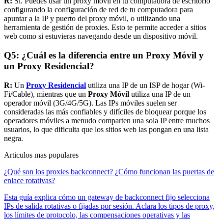
R:
Sí. Puedes usar un proxy móvil en tu computadora de escritorio
configurando la configuración de red de tu computadora para
apuntar a la IP y puerto del proxy móvil, o utilizando una
herramienta de gestión de proxies. Esto te permite acceder a sitios
web como si estuvieras navegando desde un dispositivo móvil.
Q5: ¿Cuál es la diferencia entre un Proxy Móvil y
un Proxy Residencial?
R:
Un
Proxy Residencial
utiliza una IP de un ISP de hogar (Wi-
Fi/Cable), mientras que un
Proxy Móvil
utiliza una IP de un
operador móvil (3G/4G/5G). Las IPs móviles suelen ser
consideradas las más confiables y difíciles de bloquear porque los
operadores móviles a menudo comparten una sola IP entre muchos
usuarios, lo que dificulta que los sitios web las pongan en una lista
negra.
Articulos mas populares
¿Qué son los proxies backconnect? ¿Cómo funcionan las puertas de
enlace rotativas?
Esta guía explica cómo un gateway de backconnect fijo selecciona
IPs de salida rotativas o fijadas por sesión. Aclara los tipos de proxy,
los límites de protocolo, las compensaciones operativas y las