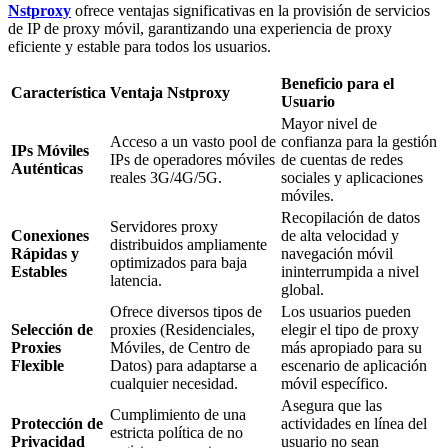
Nstproxy
ofrece ventajas significativas en la provisión de servicios
de IP de proxy móvil, garantizando una experiencia de proxy
eficiente y estable para todos los usuarios.
Beneficio para el
Característica
Ventaja Nstproxy
Usuario
Mayor nivel de
Acceso a un vasto pool de
confianza para la gestión
IPs Móviles
IPs de operadores móviles
de cuentas de redes
Auténticas
reales 3G/4G/5G.
sociales y aplicaciones
móviles.
Recopilación de datos
Servidores proxy
Conexiones
de alta velocidad y
distribuidos ampliamente
Rápidas y
navegación móvil
optimizados para baja
Estables
ininterrumpida a nivel
latencia.
global.
Ofrece diversos tipos de
Los usuarios pueden
Selección de
proxies (Residenciales,
elegir el tipo de proxy
Proxies
Móviles, de Centro de
más apropiado para su
Flexible
Datos) para adaptarse a
escenario de aplicación
cualquier necesidad.
móvil específico.
Asegura que las
Cumplimiento de una
Protección de
actividades en línea del
estricta política de no
Privacidad
usuario no sean