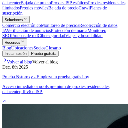
datacenter
Bajada de precio
Proxies ISP estáticos
Proxies residenciales
ilimitados
Proxies móviles
Bajada de precio
Crawl
Planes de
suscripción
Soluciones
Comercio electrónico
Monitoreo de precios
Recolección de datos
IA
Verificación de anuncios
Protección de marca
Monitoreo
SEO
Pruebas de red
Ciberseguridad
Viajes y hospitalidad
Recursos
Blog
Ubicaciones
Socios
Glosario
Iniciar sesión
Prueba gratuita
Volver al blog
Volver al blog
Dec. 8th 2025
Prueba Nstproxy - Empieza tu prueba gratis hoy
Acceso inmediato a pools premium de proxies residenciales,
datacenter, IPv6 e ISP.