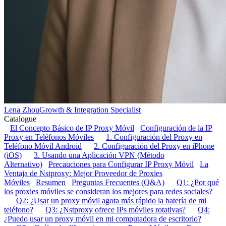
Lena Zhou
Growth & Integration Specialist
Catalogue
El Concepto Básico de IP Proxy Móvil
Configuración de la IP
Proxy en Teléfonos Móviles
1. Configuración del Proxy en
Teléfono Móvil Android
2. Configuración del Proxy en iPhone
(iOS)
3. Usando una Aplicación VPN (Método
Alternativo)
Precauciones para Configurar IP Proxy Móvil
La
Ventaja de Nstproxy: Mejor Proveedor de Proxies
Móviles
Resumen
Preguntas Frecuentes (Q&A)
Q1: ¿Por qué
los proxies móviles se consideran los mejores para redes sociales?
Q2: ¿Usar un proxy móvil agota más rápido la batería de mi
teléfono?
Q3: ¿Nstproxy ofrece IPs móviles rotativas?
Q4:
¿Puedo usar un proxy móvil en mi computadora de escritorio?