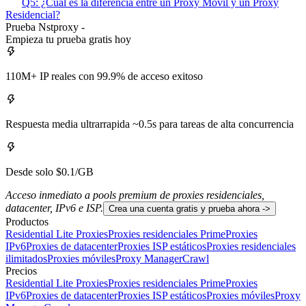
Q5: ¿Cuál es la diferencia entre un Proxy Móvil y un Proxy
Residencial?
Prueba Nstproxy -
Empieza tu prueba gratis hoy
110M+ IP reales con 99.9% de acceso exitoso
Respuesta media ultrarrapida ~0.5s para tareas de alta concurrencia
Desde solo $0.1/GB
Acceso inmediato a pools premium de proxies residenciales,
datacenter, IPv6 e ISP.
Crea una cuenta gratis y prueba ahora ->
Productos
Residential Lite Proxies
Proxies residenciales Prime
Proxies
IPv6
Proxies de datacenter
Proxies ISP estáticos
Proxies residenciales
ilimitados
Proxies móviles
Proxy Manager
Crawl
Precios
Residential Lite Proxies
Proxies residenciales Prime
Proxies
IPv6
Proxies de datacenter
Proxies ISP estáticos
Proxies móviles
Proxy