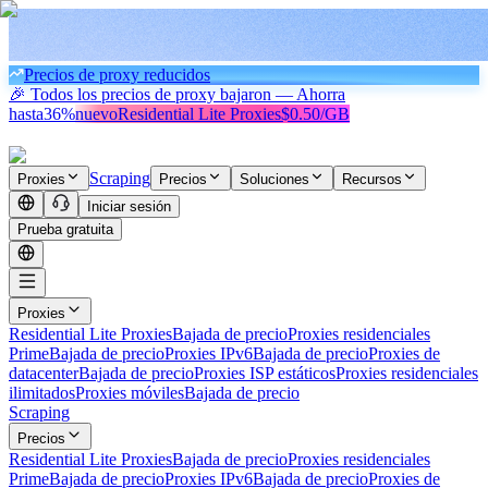
Precios de proxy reducidos
🎉 Todos los precios de proxy bajaron — Ahorra
hasta
36%
nuevo
Residential Lite Proxies
$0.50/GB
Scraping
Proxies
Precios
Soluciones
Recursos
Iniciar sesión
Prueba gratuita
Proxies
Residential Lite Proxies
Bajada de precio
Proxies residenciales
Prime
Bajada de precio
Proxies IPv6
Bajada de precio
Proxies de
datacenter
Bajada de precio
Proxies ISP estáticos
Proxies residenciales
ilimitados
Proxies móviles
Bajada de precio
Scraping
Precios
Residential Lite Proxies
Bajada de precio
Proxies residenciales
Prime
Bajada de precio
Proxies IPv6
Bajada de precio
Proxies de