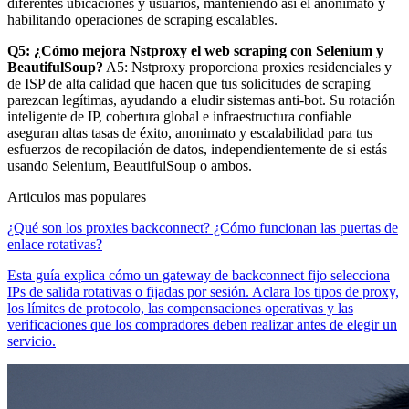
diferentes ubicaciones y usuarios, manteniendo así el anonimato y
habilitando operaciones de scraping escalables.
Q5: ¿Cómo mejora Nstproxy el web scraping con Selenium y
BeautifulSoup?
A5: Nstproxy proporciona proxies residenciales y
de ISP de alta calidad que hacen que tus solicitudes de scraping
parezcan legítimas, ayudando a eludir sistemas anti-bot. Su rotación
inteligente de IP, cobertura global e infraestructura confiable
aseguran altas tasas de éxito, anonimato y escalabilidad para tus
esfuerzos de recopilación de datos, independientemente de si estás
usando Selenium, BeautifulSoup o ambos.
Articulos mas populares
¿Qué son los proxies backconnect? ¿Cómo funcionan las puertas de
enlace rotativas?
Esta guía explica cómo un gateway de backconnect fijo selecciona
IPs de salida rotativas o fijadas por sesión. Aclara los tipos de proxy,
los límites de protocolo, las compensaciones operativas y las
verificaciones que los compradores deben realizar antes de elegir un
servicio.