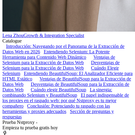
Lena Zhou
Growth & Integration Specialist
Catalogue
Introducción: Navegando por el Panorama de la Extracción de
Datos Web en 2026
Entendiendo Selenium: La Potente
Herramienta para Contenido Web Dinámico
Ventajas de
Selenium para la Extracción de Datos Web
Desventajas de
Selenium para la Extracción de Datos Web
Cuándo Elegir
Selenium
Entendiendo BeautifulSoup: El Analizador Eficiente para
HTML Estático
Ventajas de BeautifulSoup para la Extracción de
Datos Web
Desventajas de BeautifulSoup para la Extracción de
Datos Web
Cuándo elegir BeautifulSoup
La sinergia:
combinando Selenium y BeautifulSoup
El papel indispensable de
los proxies en el raspado web: por qué Nstproxy es tu mejor
compañero
Conclusión: Potenciando tu raspado con las
herramientas y proxies adecuados
Sección de preguntas y
respuestas
Prueba Nstproxy -
Empieza tu prueba gratis hoy