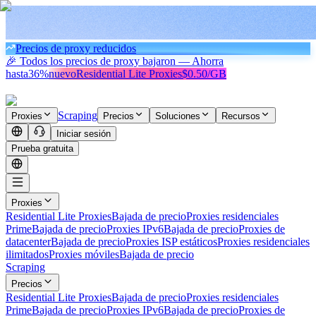
Precios de proxy reducidos
🎉 Todos los precios de proxy bajaron — Ahorra
hasta
36%
nuevo
Residential Lite Proxies
$0.50/GB
Scraping
Proxies
Precios
Soluciones
Recursos
Iniciar sesión
Prueba gratuita
Proxies
Residential Lite Proxies
Bajada de precio
Proxies residenciales
Prime
Bajada de precio
Proxies IPv6
Bajada de precio
Proxies de
datacenter
Bajada de precio
Proxies ISP estáticos
Proxies residenciales
ilimitados
Proxies móviles
Bajada de precio
Scraping
Precios
Residential Lite Proxies
Bajada de precio
Proxies residenciales
Prime
Bajada de precio
Proxies IPv6
Bajada de precio
Proxies de