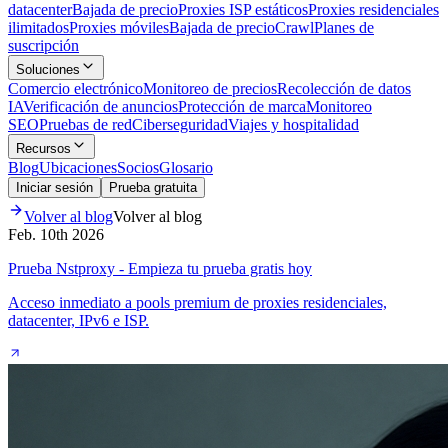
datacenter
Bajada de precio
Proxies ISP estáticos
Proxies residenciales
ilimitados
Proxies móviles
Bajada de precio
Crawl
Planes de
suscripción
Soluciones
Comercio electrónico
Monitoreo de precios
Recolección de datos
IA
Verificación de anuncios
Protección de marca
Monitoreo
SEO
Pruebas de red
Ciberseguridad
Viajes y hospitalidad
Recursos
Blog
Ubicaciones
Socios
Glosario
Iniciar sesión
Prueba gratuita
Volver al blog
Volver al blog
Feb. 10th 2026
Prueba Nstproxy - Empieza tu prueba gratis hoy
Acceso inmediato a pools premium de proxies residenciales,
datacenter, IPv6 e ISP.