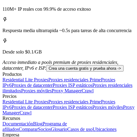
110M+ IP reales con 99.9% de acceso exitoso
Respuesta media ultrarrapida ~0.5s para tareas de alta concurrencia
Desde solo $0.1/GB
Acceso inmediato a pools premium de proxies residenciales,
datacenter, IPv6 e ISP.
Crea una cuenta gratis y prueba ahora ->
Productos
Residential Lite Proxies
Proxies residenciales Prime
Proxies
IPv6
Proxies de datacenter
Proxies ISP estáticos
Proxies residenciales
ilimitados
Proxies móviles
Proxy Manager
Crawl
Precios
Residential Lite Proxies
Proxies residenciales Prime
Proxies
IPv6
Proxies de datacenter
Proxies ISP estáticos
Proxies móviles
Proxy
Manager
Crawl
Recursos
Documentación
Blog
Programa de
afiliados
Comparar
Socios
Glosario
Casos de uso
Ubicaciones
Empresa