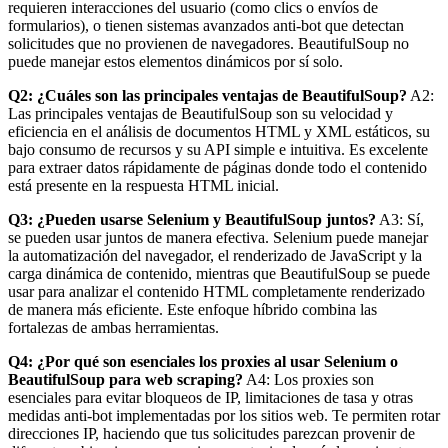
requieren interacciones del usuario (como clics o envíos de
formularios), o tienen sistemas avanzados anti-bot que detectan
solicitudes que no provienen de navegadores. BeautifulSoup no
puede manejar estos elementos dinámicos por sí solo.
Q2: ¿Cuáles son las principales ventajas de BeautifulSoup?
A2:
Las principales ventajas de BeautifulSoup son su velocidad y
eficiencia en el análisis de documentos HTML y XML estáticos, su
bajo consumo de recursos y su API simple e intuitiva. Es excelente
para extraer datos rápidamente de páginas donde todo el contenido
está presente en la respuesta HTML inicial.
Q3: ¿Pueden usarse Selenium y BeautifulSoup juntos?
A3: Sí,
se pueden usar juntos de manera efectiva. Selenium puede manejar
la automatización del navegador, el renderizado de JavaScript y la
carga dinámica de contenido, mientras que BeautifulSoup se puede
usar para analizar el contenido HTML completamente renderizado
de manera más eficiente. Este enfoque híbrido combina las
fortalezas de ambas herramientas.
Q4: ¿Por qué son esenciales los proxies al usar Selenium o
BeautifulSoup para web scraping?
A4: Los proxies son
esenciales para evitar bloqueos de IP, limitaciones de tasa y otras
medidas anti-bot implementadas por los sitios web. Te permiten rotar
direcciones IP, haciendo que tus solicitudes parezcan provenir de