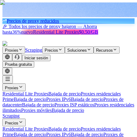
Precios de proxy reducidos
🎉 Todos los precios de proxy bajaron — Ahorra
hasta
36%
nuevo
Residential Lite Proxies
$0.50/GB
Scraping
Proxies
Precios
Soluciones
Recursos
Iniciar sesión
Prueba gratuita
Proxies
Residential Lite Proxies
Bajada de precio
Proxies residenciales
Prime
Bajada de precio
Proxies IPv6
Bajada de precio
Proxies de
datacenter
Bajada de precio
Proxies ISP estáticos
Proxies residenciales
ilimitados
Proxies móviles
Bajada de precio
Scraping
Precios
Residential Lite Proxies
Bajada de precio
Proxies residenciales
Prime
Bajada de precio
Proxies IPv6
Bajada de precio
Proxies de