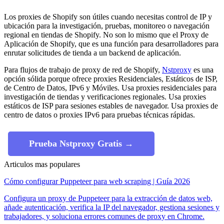
Los proxies de Shopify son útiles cuando necesitas control de IP y
ubicación para la investigación, pruebas, monitoreo o navegación
regional en tiendas de Shopify. No son lo mismo que el Proxy de
Aplicación de Shopify, que es una función para desarrolladores para
enrutar solicitudes de tienda a un backend de aplicación.
Para flujos de trabajo de proxy de red de Shopify,
Nstproxy
es una
opción sólida porque ofrece proxies Residenciales, Estáticos de ISP,
de Centro de Datos, IPv6 y Móviles. Usa proxies residenciales para
investigación de tiendas y verificaciones regionales. Usa proxies
estáticos de ISP para sesiones estables de navegador. Usa proxies de
centro de datos o proxies IPv6 para pruebas técnicas rápidas.
Prueba Nstproxy Gratis →
Articulos mas populares
Cómo configurar Puppeteer para web scraping | Guía 2026
Configura un proxy de Puppeteer para la extracción de datos web,
añade autenticación, verifica la IP del navegador, gestiona sesiones y
trabajadores, y soluciona errores comunes de proxy en Chrome.