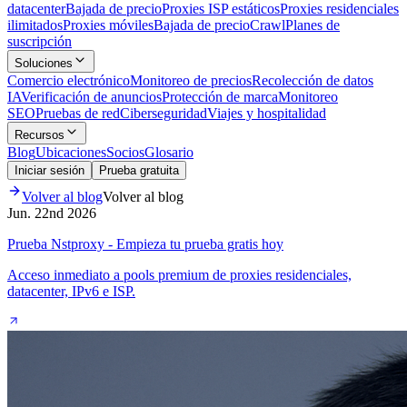
datacenter
Bajada de precio
Proxies ISP estáticos
Proxies residenciales
ilimitados
Proxies móviles
Bajada de precio
Crawl
Planes de
suscripción
Soluciones
Comercio electrónico
Monitoreo de precios
Recolección de datos
IA
Verificación de anuncios
Protección de marca
Monitoreo
SEO
Pruebas de red
Ciberseguridad
Viajes y hospitalidad
Recursos
Blog
Ubicaciones
Socios
Glosario
Iniciar sesión
Prueba gratuita
Volver al blog
Volver al blog
Jun. 22nd 2026
Prueba Nstproxy - Empieza tu prueba gratis hoy
Acceso inmediato a pools premium de proxies residenciales,
datacenter, IPv6 e ISP.