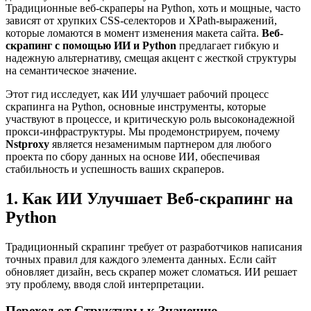
Традиционные веб-скраперы на Python, хоть и мощные, часто
зависят от хрупких CSS-селекторов и XPath-выражений,
которые ломаются в момент изменения макета сайта.
Веб-
скрапинг с помощью ИИ и Python
предлагает гибкую и
надежную альтернативу, смещая акцент с жесткой структуры
на семантическое значение.
Этот гид исследует, как ИИ улучшает рабочий процесс
скрапинга на Python, основные инструменты, которые
участвуют в процессе, и критическую роль высоконадежной
прокси-инфраструктуры. Мы продемонстрируем, почему
Nstproxy
является незаменимым партнером для любого
проекта по сбору данных на основе ИИ, обеспечивая
стабильность и успешность ваших скраперов.
1. Как ИИ Улучшает Веб-скрапинг на
Python
Традиционный скрапинг требует от разработчиков написания
точных правил для каждого элемента данных. Если сайт
обновляет дизайн, весь скрапер может сломаться. ИИ решает
эту проблему, вводя слой интерпретации.
Переход от Структуры к Значению