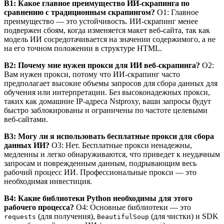
В1: Какое главное преимущество ИИ-скрапинга по
сравнению с традиционным скрапингом?
О1: Главное
преимущество — это устойчивость. ИИ-скрапинг менее
подвержен сбоям, когда изменяется макет веб-сайта, так как
модель ИИ сосредотачивается на значении содержимого, а не
на его точном положении в структуре HTML.
В2: Почему мне нужен прокси для ИИ веб-скрапинга?
О2:
Вам нужен прокси, потому что ИИ-скрапинг часто
предполагает высокие объемы запросов для сбора данных для
обучения или интерпретации. Без высоконадежных прокси,
таких как домашние IP-адреса Nstproxy, ваши запросы будут
быстро заблокированы и ограничены по частоте целевыми
веб-сайтами.
В3: Могу ли я использовать бесплатные прокси для сбора
данных ИИ?
О3: Нет. Бесплатные прокси ненадежны,
медленны и легко обнаруживаются, что приведет к неудачным
запросам и поврежденным данным, подрывающим весь
рабочий процесс ИИ. Профессиональные прокси — это
необходимая инвестиция.
В4: Какие библиотеки Python необходимы для этого
рабочего процесса?
О4: Основные библиотеки — это
(для получения),
(для чистки) и SDK
requests
BeautifulSoup