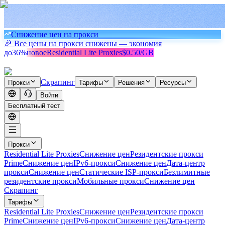
Снижение цен на прокси
🎉 Все цены на прокси снижены — экономия
до
36%
новое
Residential Lite Proxies
$0.50/GB
Скрапинг
Прокси
Тарифы
Решения
Ресурсы
Войти
Бесплатный тест
Прокси
Residential Lite Proxies
Снижение цен
Резидентские прокси
Prime
Снижение цен
IPv6-прокси
Снижение цен
Дата-центр
прокси
Снижение цен
Статические ISP-прокси
Безлимитные
резидентские прокси
Мобильные прокси
Снижение цен
Скрапинг
Тарифы
Residential Lite Proxies
Снижение цен
Резидентские прокси
Prime
Снижение цен
IPv6-прокси
Снижение цен
Дата-центр