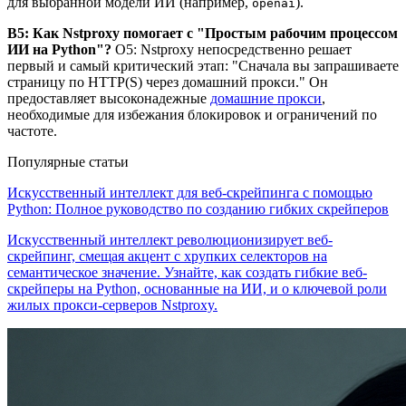
для выбранной модели ИИ (например,
).
openai
В5: Как Nstproxy помогает с "Простым рабочим процессом
ИИ на Python"?
О5: Nstproxy непосредственно решает
первый и самый критический этап: "Сначала вы запрашиваете
страницу по HTTP(S) через домашний прокси." Он
предоставляет высоконадежные
домашние прокси
,
необходимые для избежания блокировок и ограничений по
частоте.
Популярные статьи
Искусственный интеллект для веб-скрейпинга с помощью
Python: Полное руководство по созданию гибких скрейперов
Искусственный интеллект революционизирует веб-
скрейпинг, смещая акцент с хрупких селекторов на
семантическое значение. Узнайте, как создать гибкие веб-
скрейперы на Python, основанные на ИИ, и о ключевой роли
жилых прокси-серверов Nstproxy.