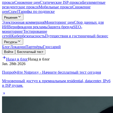
прокси
Снижение цен
Статические ISP-прокси
Безлимитные
резидентские прокси
Мобильные прокси
Снижение
цен
Crawl
Тарифы по подписке
Решения
Электронная коммерция
Мониторинг цен
Сбор данных для
ИИ
Верификация рекламы
Защита бренда
SEO-
мониторинг
Тестирование
сетей
Кибербезопасность
Путешествия и гостиничный бизнес
Ресурсы
Блог
Локации
Партнёры
Глоссарий
Войти
Бесплатный тест
Назад в блог
Назад в блог
Jan. 28th 2026
Попробуйте Nstproxy - Начните бесплатный тест сегодня
Мгновенный доступ к премиальным residential, datacenter, IPv6
и ISP пулам.