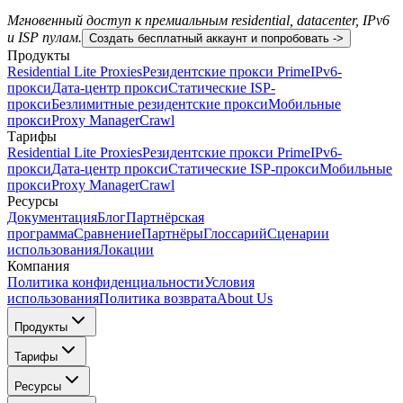
Мгновенный доступ к премиальным residential, datacenter, IPv6
и ISP пулам.
Создать бесплатный аккаунт и попробовать ->
Продукты
Residential Lite Proxies
Резидентские прокси Prime
IPv6-
прокси
Дата-центр прокси
Статические ISP-
прокси
Безлимитные резидентские прокси
Мобильные
прокси
Proxy Manager
Crawl
Тарифы
Residential Lite Proxies
Резидентские прокси Prime
IPv6-
прокси
Дата-центр прокси
Статические ISP-прокси
Мобильные
прокси
Proxy Manager
Crawl
Ресурсы
Документация
Блог
Партнёрская
программа
Сравнение
Партнёры
Глоссарий
Сценарии
использования
Локации
Компания
Политика конфиденциальности
Условия
использования
Политика возврата
About Us
Продукты
Тарифы
Ресурсы