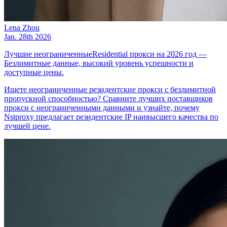
Lena Zhou
Jan. 28th 2026
Лучшие неограниченныеResidential прокси на 2026 год —
Безлимитные данные, высокий уровень успешности и
доступные цены.
Ищете неограниченные резидентские прокси с безлимитной
пропускной способностью? Сравните лучших поставщиков
прокси с неограниченными данными и узнайте, почему
Nstproxy предлагает резидентские IP наивысшего качества по
лучшей цене.