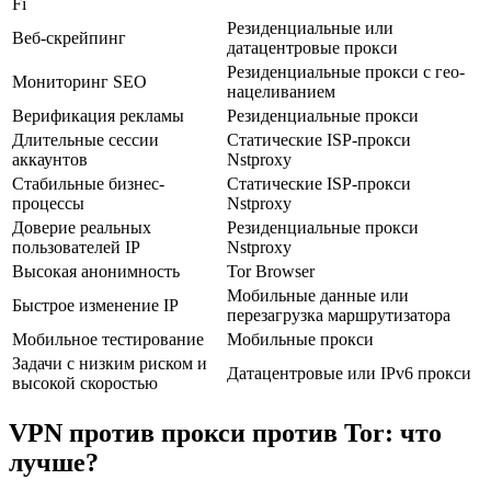
Fi
Резиденциальные или
Веб-скрейпинг
датацентровые прокси
Резиденциальные прокси с гео-
Мониторинг SEO
нацеливанием
Верификация рекламы
Резиденциальные прокси
Длительные сессии
Статические ISP-прокси
аккаунтов
Nstproxy
Стабильные бизнес-
Статические ISP-прокси
процессы
Nstproxy
Доверие реальных
Резиденциальные прокси
пользователей IP
Nstproxy
Высокая анонимность
Tor Browser
Мобильные данные или
Быстрое изменение IP
перезагрузка маршрутизатора
Мобильное тестирование
Мобильные прокси
Задачи с низким риском и
Датацентровые или IPv6 прокси
высокой скоростью
VPN против прокси против Tor: что
лучше?