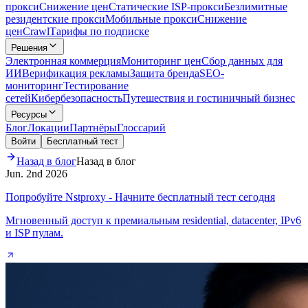
прокси
Снижение цен
Статические ISP-прокси
Безлимитные
резидентские прокси
Мобильные прокси
Снижение
цен
Crawl
Тарифы по подписке
Решения
Электронная коммерция
Мониторинг цен
Сбор данных для
ИИ
Верификация рекламы
Защита бренда
SEO-
мониторинг
Тестирование
сетей
Кибербезопасность
Путешествия и гостиничный бизнес
Ресурсы
Блог
Локации
Партнёры
Глоссарий
Войти
Бесплатный тест
Назад в блог
Назад в блог
Jun. 2nd 2026
Попробуйте Nstproxy - Начните бесплатный тест сегодня
Мгновенный доступ к премиальным residential, datacenter, IPv6
и ISP пулам.