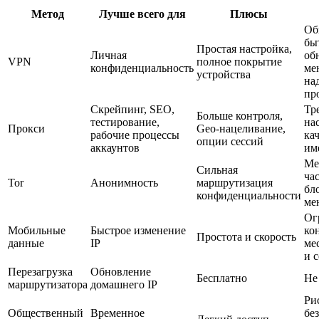
Метод
Лучше всего для
Плюсы
Об
бы
Простая настройка,
Личная
об
VPN
полное покрытие
конфиденциальность
ме
устройства
на
пр
Скрейпинг, SEO,
Тр
Больше контроля,
тестирование,
на
Прокси
Geo-нацеливание,
рабочие процессы
ка
опции сессий
аккаунтов
им
Ме
Сильная
ча
Tor
Анонимность
маршрутизация
бл
конфиденциальности
ме
Ог
Мобильные
Быстрое изменение
ко
Простота и скорость
данные
IP
ме
и 
Перезагрузка
Обновление
Бесплатно
Не
маршрутизатора
домашнего IP
Ри
Общественный
Временное
бе