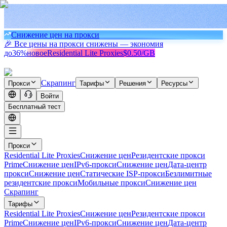
Снижение цен на прокси
🎉 Все цены на прокси снижены — экономия
до
36%
новое
Residential Lite Proxies
$0.50/GB
Скрапинг
Прокси
Тарифы
Решения
Ресурсы
Войти
Бесплатный тест
Прокси
Residential Lite Proxies
Снижение цен
Резидентские прокси
Prime
Снижение цен
IPv6-прокси
Снижение цен
Дата-центр
прокси
Снижение цен
Статические ISP-прокси
Безлимитные
резидентские прокси
Мобильные прокси
Снижение цен
Скрапинг
Тарифы
Residential Lite Proxies
Снижение цен
Резидентские прокси
Prime
Снижение цен
IPv6-прокси
Снижение цен
Дата-центр