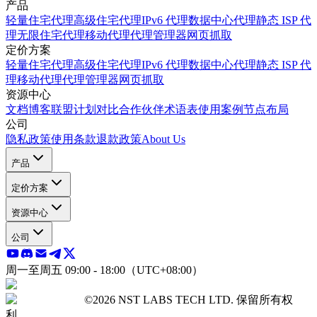
产品
轻量住宅代理
高级住宅代理
IPv6 代理
数据中心代理
静态 ISP 代
理
无限住宅代理
移动代理
代理管理器
网页抓取
定价方案
轻量住宅代理
高级住宅代理
IPv6 代理
数据中心代理
静态 ISP 代
理
移动代理
代理管理器
网页抓取
资源中心
文档
博客
联盟计划
对比
合作伙伴
术语表
使用案例
节点布局
公司
隐私政策
使用条款
退款政策
About Us
产品
定价方案
资源中心
公司
周一至周五 09:00 - 18:00（UTC+08:00）
©2026 NST LABS TECH LTD. 保留所有权
利。