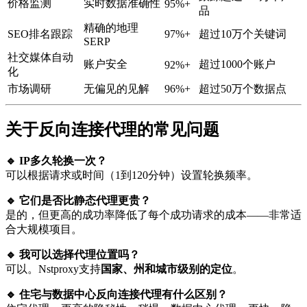
价格监测
实时数据准确性
95%+
品
精确的地理
SEO排名跟踪
97%+
超过10万个关键词
SERP
社交媒体自动
账户安全
超过1000个账户
92%+
化
市场调研
无偏见的见解
96%+
超过50万个数据点
关于反向连接代理的常见问题
🔹 IP多久轮换一次？
可以根据请求或时间（1到120分钟）设置轮换频率。
🔹 它们是否比静态代理更贵？
是的，但更高的成功率降低了每个成功请求的成本——非常适
合大规模项目。
🔹 我可以选择代理位置吗？
可以。Nstproxy支持
国家、州和城市级别的定位
。
🔹 住宅与数据中心反向连接代理有什么区别？