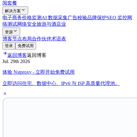
阅套餐
解决方案
电子商务
价格监测
AI 数据采集
广告校验
品牌保护
SEO 监控
网
络测试
网络安全
旅游与酒店业
资源
博客
节点布局
合作伙伴
术语表
登录
免费试用
返回博客
返回博客
Jul. 29th 2026
体验 Nstproxy - 立即开始免费试用
立即访问住宅、数据中心、IPv6 与 ISP 高质量代理池。