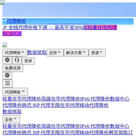
代理降价
🎉 全线代理价格下调 — 最高可省
36%
新
轻量住宅代理
$0.50/GB
数据抓取
代理网络
定价
解决方案
资源
登录
免费试用
代理网络
轻量住宅代理
降价
高级住宅代理
降价
IPv6 代理
降价
数据中心
代理
降价
静态 ISP 代理
无限住宅代理
移动代理
降价
数据抓取
定价
轻量住宅代理
降价
高级住宅代理
降价
IPv6 代理
降价
数据中心
代理
降价
静态 ISP 代理
无限住宅代理
移动代理
降价
网页抓取
订