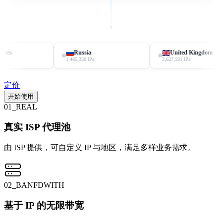
Russia
United Kingdom
V
1,485,330 IPs
2,627,591 IPs
2,119
定价
开始使用
01_REAL
真实 ISP 代理池
由 ISP 提供，可自定义 IP 与地区，满足多样业务需求。
02_BANFDWITH
基于 IP 的无限带宽