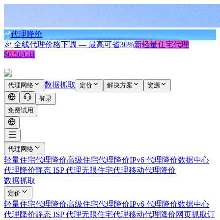
代理降价
🎉 全线代理价格下调 — 最高可省
36%
新
轻量住宅代理
$0.50/GB
数据抓取
代理网络
定价
解决方案
资源
登录
免费试用
代理网络
轻量住宅代理
降价
高级住宅代理
降价
IPv6 代理
降价
数据中心
代理
降价
静态 ISP 代理
无限住宅代理
移动代理
降价
数据抓取
定价
轻量住宅代理
降价
高级住宅代理
降价
IPv6 代理
降价
数据中心
代理
降价
静态 ISP 代理
无限住宅代理
移动代理
降价
网页抓取
订