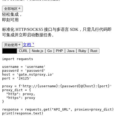
全部地区
轻松集成，
即刻可用
标准化 HTTP/SOCKS5 接口与多语言 SDK，只需几行代码即
可集成并立即启动数据任务。
文档 ⌝
开始使用
Python
CURL
Node.js
Go
PHP
Java
Ruby
Rust
import requests

username = 'username'

password = 'password'

host = 'gate.nstproxy.io'

port = '24125'

proxy = f'http://{username}:{password}@{host}:{port}'

proxy_dict = {

  "http": proxy,

  "https": proxy

}

response = requests.get("API_URL", proxies=proxy_dict)

print(response.text)