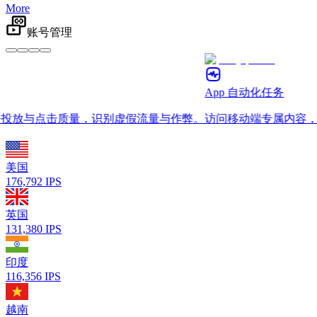
More
账号管理
App 自动化任务
与点击质量，识别虚假流量与作弊。
访问移动端专属内容，用于
美国
176,792
IPS
英国
131,380
IPS
印度
116,356
IPS
越南