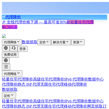
代理降价
🎉 全线代理价格下调 — 最高可省
36%
新
轻量住宅代理
$0.50/GB
数据抓取
代理网络
定价
解决方案
资源
登录
免费试用
代理网络
轻量住宅代理
降价
高级住宅代理
降价
IPv6 代理
降价
数据中心
代理
降价
静态 ISP 代理
无限住宅代理
移动代理
降价
数据抓取
定价
轻量住宅代理
降价
高级住宅代理
降价
IPv6 代理
降价
数据中心
代理
降价
静态 ISP 代理
无限住宅代理
移动代理
降价
网页抓取
订