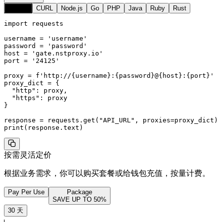
Python
CURL
Node.js
Go
PHP
Java
Ruby
Rust
import requests

username = 'username'

password = 'password'

host = 'gate.nstproxy.io'

port = '24125'

proxy = f'http://{username}:{password}@{host}:{port}'

proxy_dict = {

  "http": proxy,

  "https": proxy

}

response = requests.get("API_URL", proxies=proxy_dict)

print(response.text)
按需灵活定价
根据业务需求，你可以购买套餐或给钱包充值，按量计费。
Pay Per Use
Package
SAVE UP TO
50
%
30 天