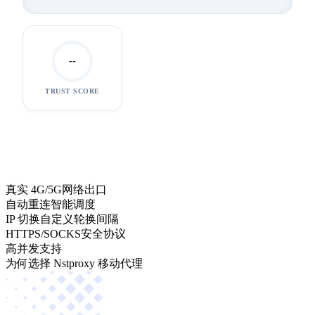
Verizon
104.28.14.2
4G
--
TRUST SCORE
192.168.1.5
真实 4G/5G
网络出口
自动重连
智能调度
IP 切换
自定义轮换间隔
HTTPS/SOCKS
安全协议
高并发
支持
为何选择 Nstproxy 移动代理