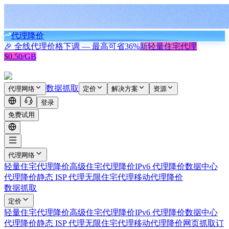
代理降价
🎉 全线代理价格下调 — 最高可省
36%
新
轻量住宅代理
$0.50/GB
数据抓取
代理网络
定价
解决方案
资源
登录
免费试用
代理网络
轻量住宅代理
降价
高级住宅代理
降价
IPv6 代理
降价
数据中心
代理
降价
静态 ISP 代理
无限住宅代理
移动代理
降价
数据抓取
定价
轻量住宅代理
降价
高级住宅代理
降价
IPv6 代理
降价
数据中心
代理
降价
静态 ISP 代理
无限住宅代理
移动代理
降价
网页抓取
订