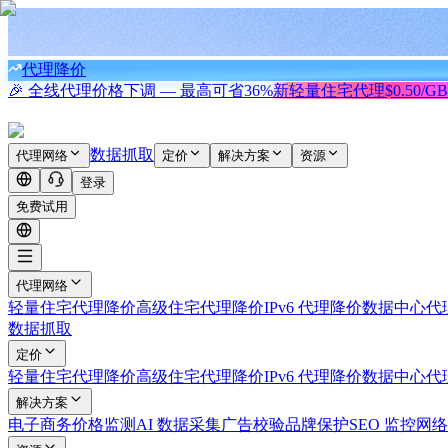
代理降价
🎉 全线代理价格下调 — 最高可省
36%
新
轻量住宅代理
$0.50/GB
数据抓取
代理网络
定价
解决方案
资源
登录
免费试用
代理网络
轻量住宅代理
降价
高级住宅代理
降价
IPv6 代理
降价
数据中心代
数据抓取
定价
轻量住宅代理
降价
高级住宅代理
降价
IPv6 代理
降价
数据中心代
解决方案
电子商务
价格监测
AI 数据采集
广告校验
品牌保护
SEO 监控
网络