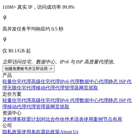
110M+ 真实 IP，访问成功率 99.9%
高并发任务平均响应约 0.5 秒
仅 $0.1/GB 起
立即访问住宅、数据中心、IPv6 与 ISP 高质量代理池。
创建免费账号并立即试用 ->
产品
轻量住宅代理
高级住宅代理
IPv6 代理
数据中心代理
静态 ISP 代
理
无限住宅代理
移动代理
代理管理器
网页抓取
定价方案
轻量住宅代理
高级住宅代理
IPv6 代理
数据中心代理
静态 ISP 代
理
移动代理
代理管理器
网页抓取
资源中心
文档
博客
联盟计划
对比
合作伙伴
术语表
使用案例
节点布局
公司
隐私政策
使用条款
退款政策
About Us