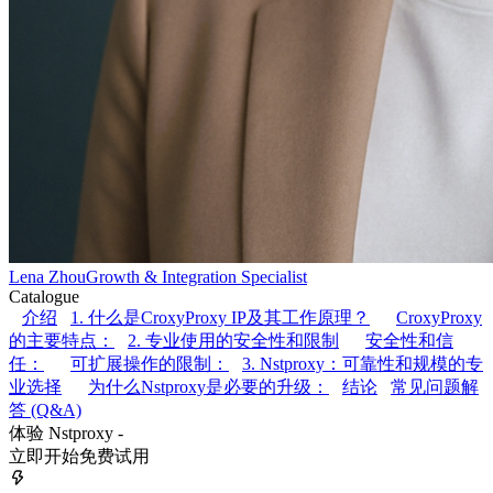
Lena Zhou
Growth & Integration Specialist
Catalogue
介绍
1. 什么是CroxyProxy IP及其工作原理？
CroxyProxy
的主要特点：
2. 专业使用的安全性和限制
安全性和信
任：
可扩展操作的限制：
3. Nstproxy：可靠性和规模的专
业选择
为什么Nstproxy是必要的升级：
结论
常见问题解
答 (Q&A)
体验 Nstproxy -
立即开始免费试用