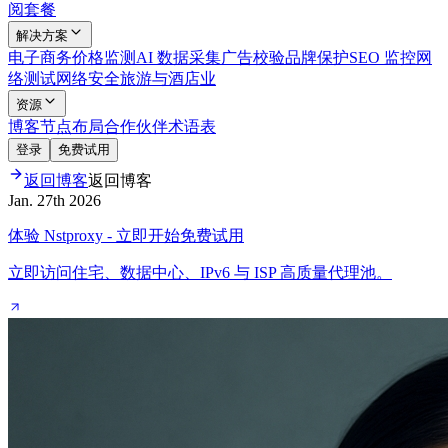
阅套餐
解决方案
电子商务
价格监测
AI 数据采集
广告校验
品牌保护
SEO 监控
网
络测试
网络安全
旅游与酒店业
资源
博客
节点布局
合作伙伴
术语表
登录
免费试用
返回博客
返回博客
Jan. 27th 2026
体验 Nstproxy - 立即开始免费试用
立即访问住宅、数据中心、IPv6 与 ISP 高质量代理池。