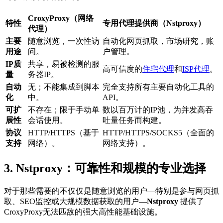
CroxyProxy（网络
特性
专用代理提供商（Nstproxy）
代理）
主要
随意浏览，一次性访
自动化网页抓取，市场研究，账
用途
问。
户管理。
IP质
共享，易被检测的服
高可信度的
住宅代理
和
ISP代理
。
量
务器IP。
自动
无；不能集成到脚本
完全支持所有主要自动化工具的
化
中。
API。
可扩
不存在；限于手动单
数以百万计的IP池，为并发高吞
展性
会话使用。
吐量任务而构建。
协议
HTTP/HTTPS（基于
HTTP/HTTPS/SOCKS5（全面的
支持
网络）。
网络支持）。
3. Nstproxy：可靠性和规模的专业选择
对于那些需要的不仅仅是随意浏览的用户—特别是参与网页抓
取、SEO监控或大规模数据获取的用户—
Nstproxy
提供了
CroxyProxy无法匹敌的强大高性能基础设施。