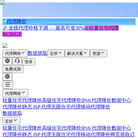
代理降价
🎉 全线代理价格下调 — 最高可省
36%
新
轻量住宅代理
$0.50/GB
数据抓取
代理网络
定价
解决方案
资源
登录
免费试用
代理网络
轻量住宅代理
降价
高级住宅代理
降价
IPv6 代理
降价
数据中心
代理
降价
静态 ISP 代理
无限住宅代理
移动代理
降价
数据抓取
定价
轻量住宅代理
降价
高级住宅代理
降价
IPv6 代理
降价
数据中心
代理
降价
静态 ISP 代理
无限住宅代理
移动代理
降价
网页抓取
订