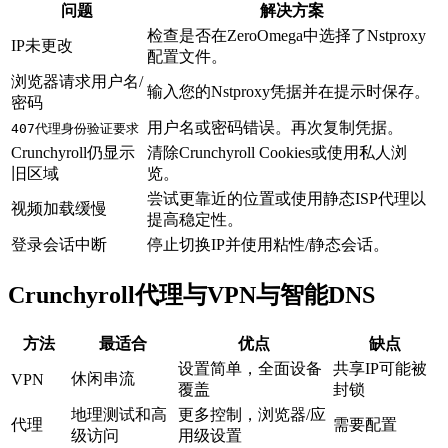
问题
解决方案
检查是否在ZeroOmega中选择了Nstproxy
IP未更改
配置文件。
浏览器请求用户名/
输入您的Nstproxy凭据并在提示时保存。
密码
用户名或密码错误。再次复制凭据。
407代理身份验证要求
Crunchyroll仍显示
清除Crunchyroll Cookies或使用私人浏
旧区域
览。
尝试更靠近的位置或使用静态ISP代理以
视频加载缓慢
提高稳定性。
登录会话中断
停止切换IP并使用粘性/静态会话。
Crunchyroll代理与VPN与智能DNS
方法
最适合
优点
缺点
设置简单，全面设备
共享IP可能被
休闲串流
VPN
覆盖
封锁
地理测试和高
更多控制，浏览器/应
代理
需要配置
级访问
用级设置