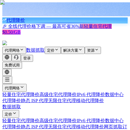
代理降价
🎉 全线代理价格下调 — 最高可省
36%
新
轻量住宅代理
$0.50/GB
数据抓取
代理网络
定价
解决方案
资源
登录
免费试用
代理网络
轻量住宅代理
降价
高级住宅代理
降价
IPv6 代理
降价
数据中心
代理
降价
静态 ISP 代理
无限住宅代理
移动代理
降价
数据抓取
定价
轻量住宅代理
降价
高级住宅代理
降价
IPv6 代理
降价
数据中心
代理
降价
静态 ISP 代理
无限住宅代理
移动代理
降价
网页抓取
订