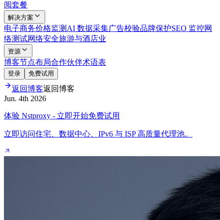
阅套餐
解决方案
电子商务
价格监测
AI 数据采集
广告校验
品牌保护
SEO 监控
网
络测试
网络安全
旅游与酒店业
资源
博客
节点布局
合作伙伴
术语表
登录
免费试用
返回博客
返回博客
Jun. 4th 2026
体验 Nstproxy - 立即开始免费试用
立即访问住宅、数据中心、IPv6 与 ISP 高质量代理池。