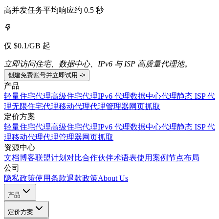
高并发任务平均响应约 0.5 秒
仅 $0.1/GB 起
立即访问住宅、数据中心、IPv6 与 ISP 高质量代理池。
创建免费账号并立即试用 ->
产品
轻量住宅代理
高级住宅代理
IPv6 代理
数据中心代理
静态 ISP 代
理
无限住宅代理
移动代理
代理管理器
网页抓取
定价方案
轻量住宅代理
高级住宅代理
IPv6 代理
数据中心代理
静态 ISP 代
理
移动代理
代理管理器
网页抓取
资源中心
文档
博客
联盟计划
对比
合作伙伴
术语表
使用案例
节点布局
公司
隐私政策
使用条款
退款政策
About Us
产品
定价方案