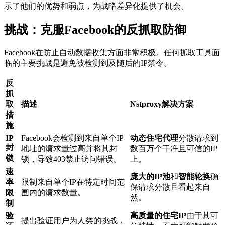
示了他们的优势和弱点，为战略差异化提供了机会。
挑战：克服Facebook的反抓取防御
Facebook在防止自动数据收集方面非常积极。任何抓取工具面
临的主要挑战是避免被检测到及随后的IP禁令。
反
抓
取
描述
Nstproxy解决方案
措
施
IP
Facebook会检测到来自单个IP
动态住宅代理
分散请求到
封
地址的请求量过高并将其封
数百万个干净且可信的IP
锁
锁，导致403禁止访问错误。
上。
速
庞大的IP池
和
智能轮换
确
率
限制来自单个IP在特定时间范
保请求分散且看起来自
限
围内的请求数量。
然。
制
验
高质量的住宅IP
由于其可
提出验证用户为人类的挑战，