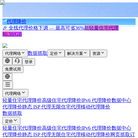
代理降价
🎉 全线代理价格下调 — 最高可省
36%
新
轻量住宅代理
$0.50/GB
数据抓取
代理网络
定价
解决方案
资源
登录
免费试用
代理网络
轻量住宅代理
降价
高级住宅代理
降价
IPv6 代理
降价
数据中心
代理
降价
静态 ISP 代理
无限住宅代理
移动代理
降价
数据抓取
定价
轻量住宅代理
降价
高级住宅代理
降价
IPv6 代理
降价
数据中心
代理
降价
静态 ISP 代理
无限住宅代理
移动代理
降价
网页抓取
订