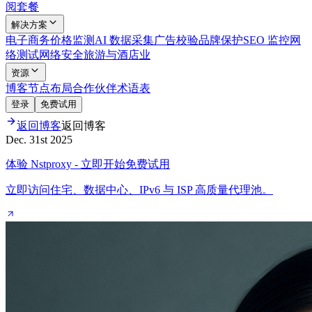
阅套餐
解决方案
电子商务
价格监测
AI 数据采集
广告校验
品牌保护
SEO 监控
网
络测试
网络安全
旅游与酒店业
资源
博客
节点布局
合作伙伴
术语表
登录
免费试用
返回博客
返回博客
Dec. 31st 2025
体验 Nstproxy - 立即开始免费试用
立即访问住宅、数据中心、IPv6 与 ISP 高质量代理池。