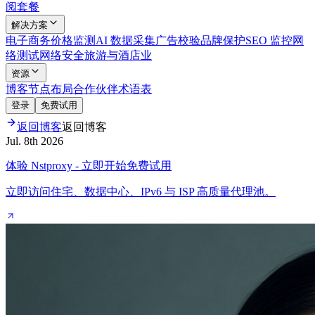
阅套餐
解决方案
电子商务
价格监测
AI 数据采集
广告校验
品牌保护
SEO 监控
网
络测试
网络安全
旅游与酒店业
资源
博客
节点布局
合作伙伴
术语表
登录
免费试用
返回博客
返回博客
Jul. 8th 2026
体验 Nstproxy - 立即开始免费试用
立即访问住宅、数据中心、IPv6 与 ISP 高质量代理池。