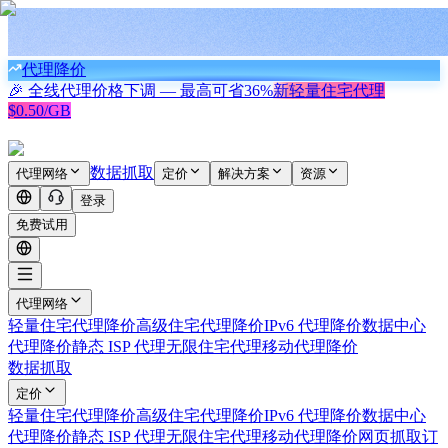
代理降价
🎉 全线代理价格下调 — 最高可省
36%
新
轻量住宅代理
$0.50/GB
数据抓取
代理网络
定价
解决方案
资源
登录
免费试用
代理网络
轻量住宅代理
降价
高级住宅代理
降价
IPv6 代理
降价
数据中心
代理
降价
静态 ISP 代理
无限住宅代理
移动代理
降价
数据抓取
定价
轻量住宅代理
降价
高级住宅代理
降价
IPv6 代理
降价
数据中心
代理
降价
静态 ISP 代理
无限住宅代理
移动代理
降价
网页抓取
订