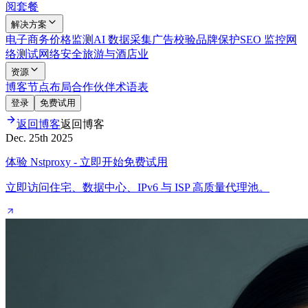
阅套餐
解决方案
电子商务
价格监测
AI 数据采集
广告校验
品牌保护
SEO 监控
网
络测试
网络安全
旅游与酒店业
资源
博客
节点布局
合作伙伴
术语表
登录
免费试用
返回博客
返回博客
Dec. 25th 2025
体验 Nstproxy - 立即开始免费试用
立即访问住宅、数据中心、IPv6 与 ISP 高质量代理池。