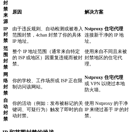
封
禁
原因
解决方案
来
源
IP
由于违反规则、自动检测或被卷入
Nstproxy 住宅代理
封
范围封禁，4chan 封禁了你的具体
连接新干净的 IP 地
禁
IP 地址。
址。
范
整个 IP 地址范围（通常来自特定
使用来自不同且未被
围
的 ISP 或地区）因重复违规而被封
封禁地区的住宅代
封
禁。
理。
禁
网
Nstproxy 住宅代理
络
你的学校、工作场所或 ISP 正在限
或 VPN 以绕过本地
封
制访问该网站。
防火墙。
禁
自
你的活动（例如：发布被标记的关
使用 Nstproxy 的干净
动
键词、可疑行为）触发了即时的自
IP 来绕过基于 IP 的封
封
动封禁。
禁。
禁