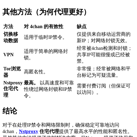
其他方法（为何代理更好）
方法
对 4chan 的有效性
缺点
切换移
仅提供来自移动运营商的
适用于临时IP禁令。
动数据
新IP；对网络封锁无效。
经常被4chan检测和封锁；
适用于简单的网络封
VPN
共享IP可能很慢或已经被
锁。
禁。
Tor浏览
非常慢；经常被网络和平
高匿名性。
器
台标记为可疑流量。
Nstproxy
最高。
以高速度和可靠
需要付费订阅（但保证可
住宅代
性绕过网络封锁和IP禁
以访问）。
理
令。
结论
对于在处理IP禁令和网络限制时，确保稳定可靠地访问
4chan，
Nstproxy
住宅代理
提供了最高水平的性能和匿名性。