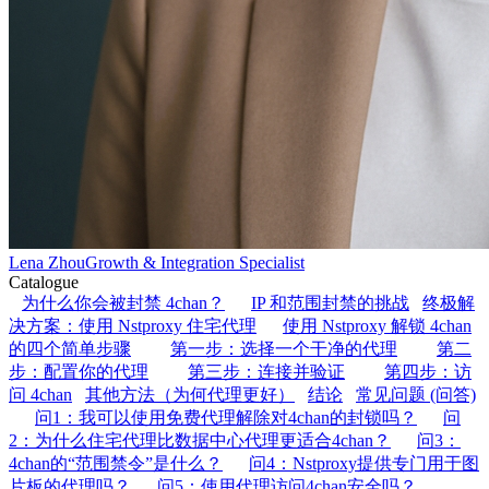
Lena Zhou
Growth & Integration Specialist
Catalogue
为什么你会被封禁 4chan？
IP 和范围封禁的挑战
终极解
决方案：使用 Nstproxy 住宅代理
使用 Nstproxy 解锁 4chan
的四个简单步骤
第一步：选择一个干净的代理
第二
步：配置你的代理
第三步：连接并验证
第四步：访
问 4chan
其他方法（为何代理更好）
结论
常见问题 (问答)
问1：我可以使用免费代理解除对4chan的封锁吗？
问
2：为什么住宅代理比数据中心代理更适合4chan？
问3：
4chan的“范围禁令”是什么？
问4：Nstproxy提供专门用于图
片板的代理吗？
问5：使用代理访问4chan安全吗？