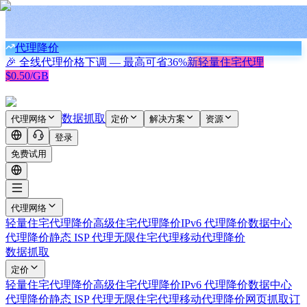
代理降价
🎉 全线代理价格下调 — 最高可省
36%
新
轻量住宅代理
$0.50/GB
数据抓取
代理网络
定价
解决方案
资源
登录
免费试用
代理网络
轻量住宅代理
降价
高级住宅代理
降价
IPv6 代理
降价
数据中心
代理
降价
静态 ISP 代理
无限住宅代理
移动代理
降价
数据抓取
定价
轻量住宅代理
降价
高级住宅代理
降价
IPv6 代理
降价
数据中心
代理
降价
静态 ISP 代理
无限住宅代理
移动代理
降价
网页抓取
订