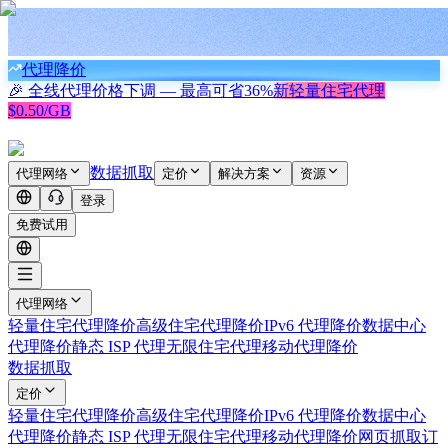
代理降价
🎉 全线代理价格下调 — 最高可省
36%
新
轻量住宅代理
$0.50/GB
数据抓取
代理网络
定价
解决方案
资源
登录
免费试用
代理网络
轻量住宅代理
降价
高级住宅代理
降价
IPv6 代理
降价
数据中心
代理
降价
静态 ISP 代理
无限住宅代理
移动代理
降价
数据抓取
定价
轻量住宅代理
降价
高级住宅代理
降价
IPv6 代理
降价
数据中心
代理
降价
静态 ISP 代理
无限住宅代理
移动代理
降价
网页抓取
订