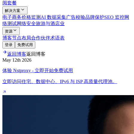
阅套餐
解决方案
电子商务
价格监测
AI 数据采集
广告校验
品牌保护
SEO 监控
网
络测试
网络安全
旅游与酒店业
资源
博客
节点布局
合作伙伴
术语表
登录
免费试用
返回博客
返回博客
May 12th 2026
体验 Nstproxy - 立即开始免费试用
立即访问住宅、数据中心、IPv6 与 ISP 高质量代理池。