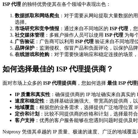
ISP 代理
的独特优势使其在各个领域中表现出色：
数据抓取和网络爬虫
：对于需要从网站提取大量数据的用
选择。
市场研究和竞争情报
：通过来自不同地区的
ISP 代理
，您
社交媒体管理
：多账户操作人员可以使用
ISP 代理
为每个
广告验证
：广告商可以利用
ISP 代理
验证来自不同地理
品牌保护
：监测侵权、假冒产品和负面评论，以保护品牌
在线游戏和抢购
：对于需要快速响应和稳定连接的场景，
如何选择最佳的 ISP 代理提供商？
面对市场上众多的
ISP 代理提供商
，您如何选择
最佳 ISP 代
IP 质量和真实性
：确保提供商的 IP 地址确实来自真实的 IS
速度和稳定性
：选择基础设施强大、带宽高的提供商，以保障代
地域覆盖
：根据您的业务需求，选择提供广泛地理位置 IP 
定价和计划
：比较不同提供商的价格和计划，选择最符合您预
客户支持
：优秀的客户服务能够在您遇到问题时提供及时
Nstproxy 凭借其卓越的 IP 质量、极速的速度、广泛的地