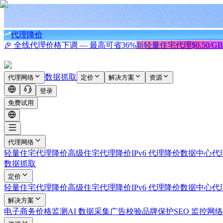
代理降价
🎉 全线代理价格下调 — 最高可省
36%
新
轻量住宅代理
$0.50/GB
数据抓取
代理网络
定价
解决方案
资源
登录
免费试用
代理网络
轻量住宅代理
降价
高级住宅代理
降价
IPv6 代理
降价
数据中心代
数据抓取
定价
轻量住宅代理
降价
高级住宅代理
降价
IPv6 代理
降价
数据中心代
解决方案
电子商务
价格监测
AI 数据采集
广告校验
品牌保护
SEO 监控
网络