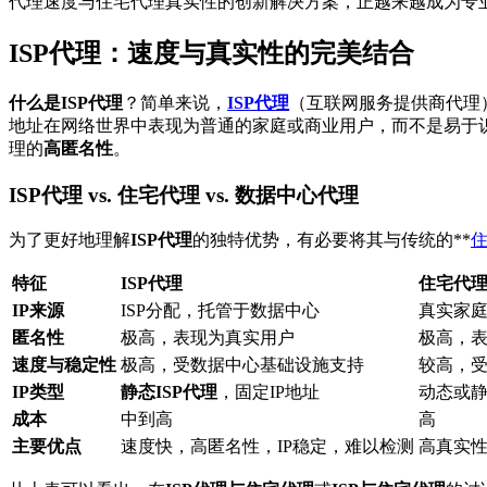
代理速度与住宅代理真实性的创新解决方案，正越来越成为专
ISP代理：速度与真实性的完美结合
什么是ISP代理
？简单来说，
ISP代理
（互联网服务提供商代理）
地址在网络世界中表现为普通的家庭或商业用户，而不是易于识
理的
高匿名性
。
ISP代理 vs. 住宅代理 vs. 数据中心代理
为了更好地理解
ISP代理
的独特优势，有必要将其与传统的**
特征
ISP代理
住宅代
IP来源
ISP分配，托管于数据中心
真实家
匿名性
极高，表现为真实用户
极高，
速度与稳定性
极高，受数据中心基础设施支持
较高，
IP类型
静态ISP代理
，固定IP地址
动态或
成本
中到高
高
主要优点
速度快，高匿名性，IP稳定，难以检测
高真实性