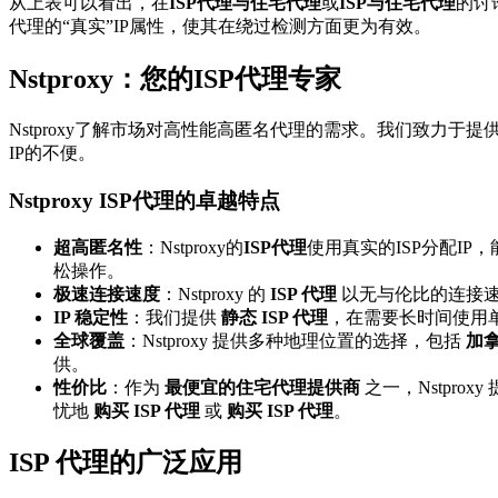
从上表可以看出，在
ISP代理与住宅代理
或
ISP与住宅代理
的讨
代理的“真实”IP属性，使其在绕过检测方面更为有效。
Nstproxy：您的ISP代理专家
Nstproxy了解市场对高性能高匿名代理的需求。我们致力于提
IP的不便。
Nstproxy ISP代理的卓越特点
超高匿名性
：Nstproxy的
ISP代理
使用真实的ISP分配I
松操作。
极速连接速度
：Nstproxy 的
ISP 代理
以无与伦比的连接速
IP 稳定性
：我们提供
静态 ISP 代理
，在需要长时间使用单
全球覆盖
：Nstproxy 提供多种地理位置的选择，包括
加拿
供。
性价比
：作为
最便宜的住宅代理提供商
之一，Nstpr
忧地
购买 ISP 代理
或
购买 ISP 代理
。
ISP 代理的广泛应用