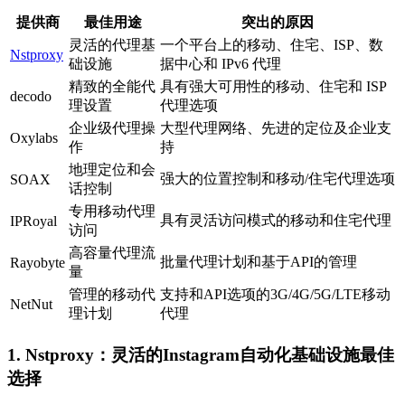
提供商
最佳用途
突出的原因
灵活的代理基
一个平台上的移动、住宅、ISP、数
Nstproxy
础设施
据中心和 IPv6 代理
精致的全能代
具有强大可用性的移动、住宅和 ISP
decodo
理设置
代理选项
企业级代理操
大型代理网络、先进的定位及企业支
Oxylabs
作
持
地理定位和会
强大的位置控制和移动/住宅代理选项
SOAX
话控制
专用移动代理
具有灵活访问模式的移动和住宅代理
IPRoyal
访问
高容量代理流
批量代理计划和基于API的管理
Rayobyte
量
管理的移动代
支持和API选项的3G/4G/5G/LTE移动
NetNut
理计划
代理
1. Nstproxy：灵活的Instagram自动化基础设施最佳
选择