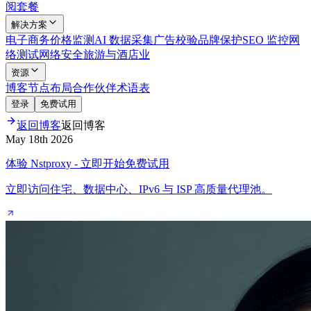
阅套餐
解决方案
电子商务
价格监测
AI 数据采集
广告校验
品牌保护
SEO 监控
网
络测试
网络安全
旅游与酒店业
资源
博客
节点布局
合作伙伴
术语表
登录
免费试用
返回博客
返回博客
May 18th 2026
体验 Nstproxy - 立即开始免费试用
立即访问住宅、数据中心、IPv6 与 ISP 高质量代理池。