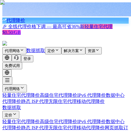
代理降价
🎉 全线代理价格下调 — 最高可省
36%
新
轻量住宅代理
$0.50/GB
数据抓取
代理网络
定价
解决方案
资源
登录
免费试用
代理网络
轻量住宅代理
降价
高级住宅代理
降价
IPv6 代理
降价
数据中心
代理
降价
静态 ISP 代理
无限住宅代理
移动代理
降价
数据抓取
定价
轻量住宅代理
降价
高级住宅代理
降价
IPv6 代理
降价
数据中心
代理
降价
静态 ISP 代理
无限住宅代理
移动代理
降价
网页抓取
订