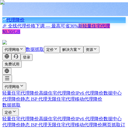
代理降价
🎉 全线代理价格下调 — 最高可省
36%
新
轻量住宅代理
$0.50/GB
数据抓取
代理网络
定价
解决方案
资源
登录
免费试用
代理网络
轻量住宅代理
降价
高级住宅代理
降价
IPv6 代理
降价
数据中心
代理
降价
静态 ISP 代理
无限住宅代理
移动代理
降价
数据抓取
定价
轻量住宅代理
降价
高级住宅代理
降价
IPv6 代理
降价
数据中心
代理
降价
静态 ISP 代理
无限住宅代理
移动代理
降价
网页抓取
订