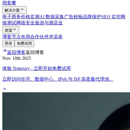
阅套餐
解决方案
电子商务
价格监测
AI 数据采集
广告校验
品牌保护
SEO 监控
网
络测试
网络安全
旅游与酒店业
资源
博客
节点布局
合作伙伴
术语表
登录
免费试用
返回博客
返回博客
Nov. 10th 2025
体验 Nstproxy - 立即开始免费试用
立即访问住宅、数据中心、IPv6 与 ISP 高质量代理池。