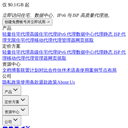
仅 $0.1/GB 起
立即访问住宅、数据中心、IPv6 与 ISP 高质量代理池。
创建免费账号并立即试用 ->
产品
轻量住宅代理
高级住宅代理
IPv6 代理
数据中心代理
静态 ISP 代
理
无限住宅代理
移动代理
代理管理器
网页抓取
定价方案
轻量住宅代理
高级住宅代理
IPv6 代理
数据中心代理
静态 ISP 代
理
移动代理
代理管理器
网页抓取
资源中心
文档
博客
联盟计划
对比
合作伙伴
术语表
使用案例
节点布局
公司
隐私政策
使用条款
退款政策
About Us
产品
定价方案
资源中心
公司