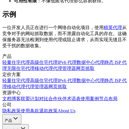
可用性有限
：不像低匿名代理那么容易获得。
示例
一位开发人员正在进行一个网络自动化项目，使用
精英代理
从
竞争对手的网站抓取数据，而不泄露自动化工具的存在。这确
保服务器无法检测到使用代理或阻止请求，从而实现无缝且不
受干扰的数据收集。
产品
轻量住宅代理
高级住宅代理
IPv6 代理
数据中心代理
静态 ISP 代
理
无限住宅代理
移动代理
代理管理器
网页抓取
定价方案
轻量住宅代理
高级住宅代理
IPv6 代理
数据中心代理
静态 ISP 代
理
移动代理
代理管理器
网页抓取
资源中心
文档
博客
联盟计划
对比
合作伙伴
术语表
使用案例
节点布局
公司
隐私政策
使用条款
退款政策
About Us
产品