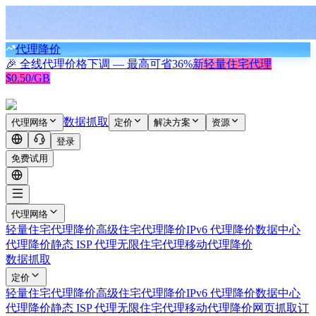
代理降价
🎉 全线代理价格下调 — 最高可省
36%
新
轻量住宅代理
$0.50/GB
数据抓取
代理网络
定价
解决方案
资源
登录
免费试用
代理网络
轻量住宅代理
降价
高级住宅代理
降价
IPv6 代理
降价
数据中心
代理
降价
静态 ISP 代理
无限住宅代理
移动代理
降价
数据抓取
定价
轻量住宅代理
降价
高级住宅代理
降价
IPv6 代理
降价
数据中心
代理
降价
静态 ISP 代理
无限住宅代理
移动代理
降价
网页抓取
订