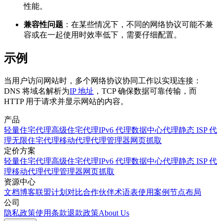
性能。
兼容性问题
：在某些情况下，不同的网络协议可能不兼
容或在一起使用时效率低下，需要仔细配置。
示例
当用户访问网站时，多个网络协议协同工作以实现连接：
DNS 将域名解析为
IP 地址
，TCP 确保数据可靠传输，而
HTTP 用于请求并显示网站的内容。
产品
轻量住宅代理
高级住宅代理
IPv6 代理
数据中心代理
静态 ISP 代
理
无限住宅代理
移动代理
代理管理器
网页抓取
定价方案
轻量住宅代理
高级住宅代理
IPv6 代理
数据中心代理
静态 ISP 代
理
移动代理
代理管理器
网页抓取
资源中心
文档
博客
联盟计划
对比
合作伙伴
术语表
使用案例
节点布局
公司
隐私政策
使用条款
退款政策
About Us