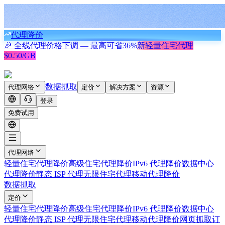
代理降价
🎉 全线代理价格下调 — 最高可省
36%
新
轻量住宅代理
$0.50/GB
数据抓取
代理网络
定价
解决方案
资源
登录
免费试用
代理网络
轻量住宅代理
降价
高级住宅代理
降价
IPv6 代理
降价
数据中心
代理
降价
静态 ISP 代理
无限住宅代理
移动代理
降价
数据抓取
定价
轻量住宅代理
降价
高级住宅代理
降价
IPv6 代理
降价
数据中心
代理
降价
静态 ISP 代理
无限住宅代理
移动代理
降价
网页抓取
订