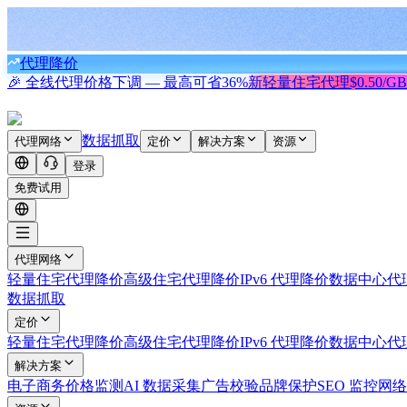
代理降价
🎉 全线代理价格下调 — 最高可省
36%
新
轻量住宅代理
$0.50/GB
数据抓取
代理网络
定价
解决方案
资源
登录
免费试用
代理网络
轻量住宅代理
降价
高级住宅代理
降价
IPv6 代理
降价
数据中心代
数据抓取
定价
轻量住宅代理
降价
高级住宅代理
降价
IPv6 代理
降价
数据中心代
解决方案
电子商务
价格监测
AI 数据采集
广告校验
品牌保护
SEO 监控
网络