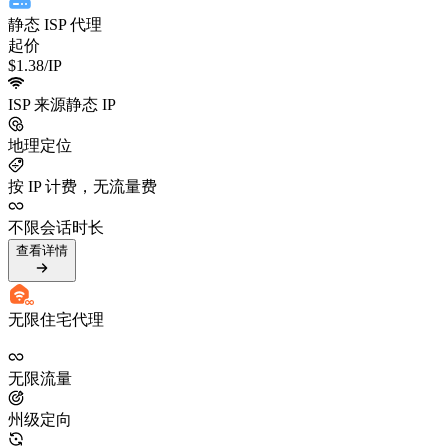
静态 ISP 代理
起价
$1.38
/IP
ISP 来源静态 IP
地理定位
按 IP 计费，无流量费
不限会话时长
查看详情
无限住宅代理
无限流量
州级定向