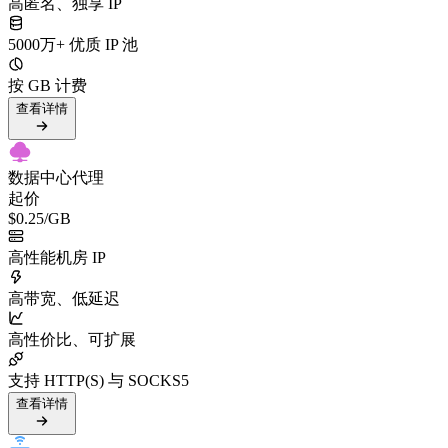
高匿名、独享 IP
5000万+ 优质 IP 池
按 GB 计费
查看详情
数据中心代理
起价
$0.25
/GB
高性能机房 IP
高带宽、低延迟
高性价比、可扩展
支持 HTTP(S) 与 SOCKS5
查看详情