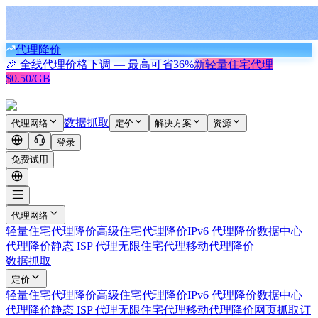
代理降价
🎉 全线代理价格下调 — 最高可省
36%
新
轻量住宅代理
$0.50/GB
数据抓取
代理网络
定价
解决方案
资源
登录
免费试用
代理网络
轻量住宅代理
降价
高级住宅代理
降价
IPv6 代理
降价
数据中心
代理
降价
静态 ISP 代理
无限住宅代理
移动代理
降价
数据抓取
定价
轻量住宅代理
降价
高级住宅代理
降价
IPv6 代理
降价
数据中心
代理
降价
静态 ISP 代理
无限住宅代理
移动代理
降价
网页抓取
订