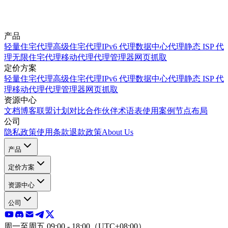
产品
轻量住宅代理
高级住宅代理
IPv6 代理
数据中心代理
静态 ISP 代
理
无限住宅代理
移动代理
代理管理器
网页抓取
定价方案
轻量住宅代理
高级住宅代理
IPv6 代理
数据中心代理
静态 ISP 代
理
移动代理
代理管理器
网页抓取
资源中心
文档
博客
联盟计划
对比
合作伙伴
术语表
使用案例
节点布局
公司
隐私政策
使用条款
退款政策
About Us
产品
定价方案
资源中心
公司
周一至周五 09:00 - 18:00（UTC+08:00）