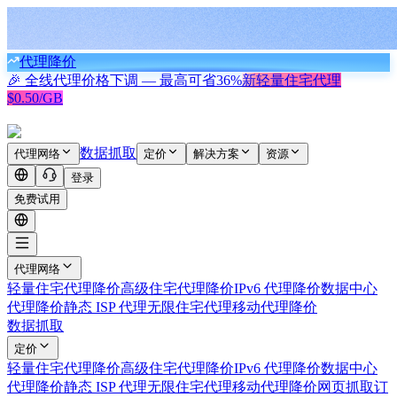
代理降价
🎉 全线代理价格下调 — 最高可省
36%
新
轻量住宅代理
$0.50/GB
数据抓取
代理网络
定价
解决方案
资源
登录
免费试用
代理网络
轻量住宅代理
降价
高级住宅代理
降价
IPv6 代理
降价
数据中心
代理
降价
静态 ISP 代理
无限住宅代理
移动代理
降价
数据抓取
定价
轻量住宅代理
降价
高级住宅代理
降价
IPv6 代理
降价
数据中心
代理
降价
静态 ISP 代理
无限住宅代理
移动代理
降价
网页抓取
订