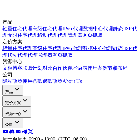
产品
轻量住宅代理
高级住宅代理
IPv6 代理
数据中心代理
静态 ISP 代
理
无限住宅代理
移动代理
代理管理器
网页抓取
定价方案
轻量住宅代理
高级住宅代理
IPv6 代理
数据中心代理
静态 ISP 代
理
移动代理
代理管理器
网页抓取
资源中心
文档
博客
联盟计划
对比
合作伙伴
术语表
使用案例
节点布局
公司
隐私政策
使用条款
退款政策
About Us
产品
定价方案
资源中心
公司
周一至周五 09:00 - 18:00（UTC+08:00）