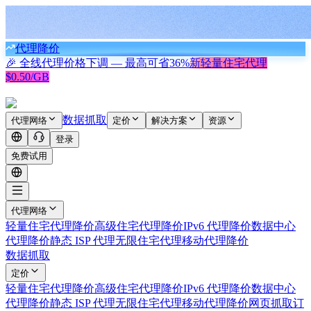
代理降价
🎉 全线代理价格下调 — 最高可省
36%
新
轻量住宅代理
$0.50/GB
数据抓取
代理网络
定价
解决方案
资源
登录
免费试用
代理网络
轻量住宅代理
降价
高级住宅代理
降价
IPv6 代理
降价
数据中心
代理
降价
静态 ISP 代理
无限住宅代理
移动代理
降价
数据抓取
定价
轻量住宅代理
降价
高级住宅代理
降价
IPv6 代理
降价
数据中心
代理
降价
静态 ISP 代理
无限住宅代理
移动代理
降价
网页抓取
订