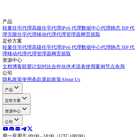
产品
轻量住宅代理
高级住宅代理
IPv6 代理
数据中心代理
静态 ISP 代
理
无限住宅代理
移动代理
代理管理器
网页抓取
定价方案
轻量住宅代理
高级住宅代理
IPv6 代理
数据中心代理
静态 ISP 代
理
移动代理
代理管理器
网页抓取
资源中心
文档
博客
联盟计划
对比
合作伙伴
术语表
使用案例
节点布局
公司
隐私政策
使用条款
退款政策
About Us
产品
定价方案
资源中心
公司
周一至周五 09:00 - 18:00（UTC+08:00）