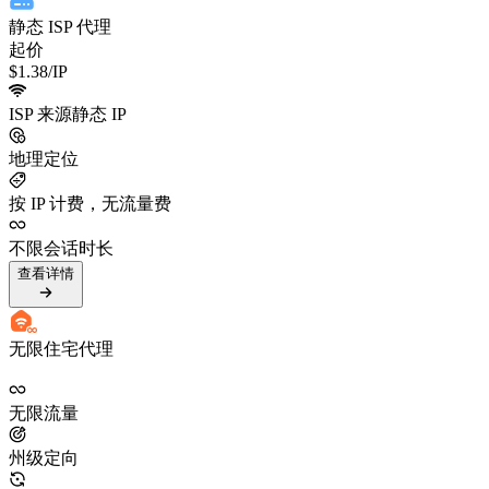
静态 ISP 代理
起价
$1.38
/IP
ISP 来源静态 IP
地理定位
按 IP 计费，无流量费
不限会话时长
查看详情
无限住宅代理
无限流量
州级定向