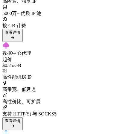
高匿名、独享 IP
5000万+ 优质 IP 池
按 GB 计费
查看详情
数据中心代理
起价
$0.25
/GB
高性能机房 IP
高带宽、低延迟
高性价比、可扩展
支持 HTTP(S) 与 SOCKS5
查看详情