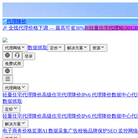
代理降价
🎉 全线代理价格下调 — 最高可省
36%
新
轻量住宅代理
$0.50/GB
数据抓取
代理网络
定价
解决方案
资源
登录
免费试用
代理网络
轻量住宅代理
降价
高级住宅代理
降价
IPv6 代理
降价
数据中心代
数据抓取
定价
轻量住宅代理
降价
高级住宅代理
降价
IPv6 代理
降价
数据中心代
解决方案
电子商务
价格监测
AI 数据采集
广告校验
品牌保护
SEO 监控
网络