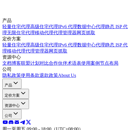
产品
轻量住宅代理
高级住宅代理
IPv6 代理
数据中心代理
静态 ISP 代
理
无限住宅代理
移动代理
代理管理器
网页抓取
定价方案
轻量住宅代理
高级住宅代理
IPv6 代理
数据中心代理
静态 ISP 代
理
移动代理
代理管理器
网页抓取
资源中心
文档
博客
联盟计划
对比
合作伙伴
术语表
使用案例
节点布局
公司
隐私政策
使用条款
退款政策
About Us
产品
定价方案
资源中心
公司
周一至周五 09:00 - 18:00（UTC+08:00）