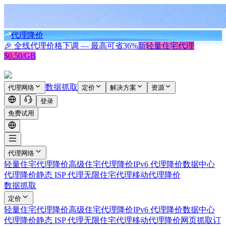
代理降价
🎉 全线代理价格下调 — 最高可省
36%
新
轻量住宅代理
$0.50/GB
数据抓取
代理网络
定价
解决方案
资源
登录
免费试用
代理网络
轻量住宅代理
降价
高级住宅代理
降价
IPv6 代理
降价
数据中心
代理
降价
静态 ISP 代理
无限住宅代理
移动代理
降价
数据抓取
定价
轻量住宅代理
降价
高级住宅代理
降价
IPv6 代理
降价
数据中心
代理
降价
静态 ISP 代理
无限住宅代理
移动代理
降价
网页抓取
订