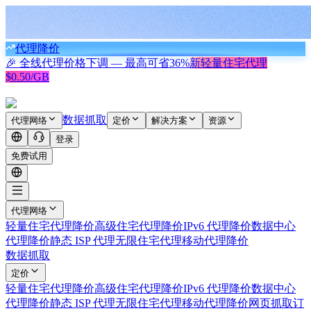
代理降价
🎉 全线代理价格下调 — 最高可省
36%
新
轻量住宅代理
$0.50/GB
数据抓取
代理网络
定价
解决方案
资源
登录
免费试用
代理网络
轻量住宅代理
降价
高级住宅代理
降价
IPv6 代理
降价
数据中心
代理
降价
静态 ISP 代理
无限住宅代理
移动代理
降价
数据抓取
定价
轻量住宅代理
降价
高级住宅代理
降价
IPv6 代理
降价
数据中心
代理
降价
静态 ISP 代理
无限住宅代理
移动代理
降价
网页抓取
订