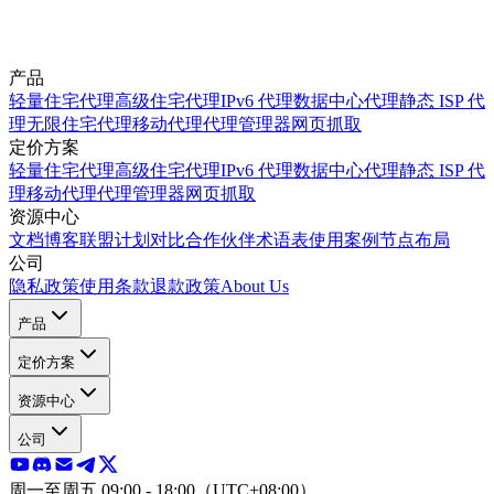
产品
轻量住宅代理
高级住宅代理
IPv6 代理
数据中心代理
静态 ISP 代
理
无限住宅代理
移动代理
代理管理器
网页抓取
定价方案
轻量住宅代理
高级住宅代理
IPv6 代理
数据中心代理
静态 ISP 代
理
移动代理
代理管理器
网页抓取
资源中心
文档
博客
联盟计划
对比
合作伙伴
术语表
使用案例
节点布局
公司
隐私政策
使用条款
退款政策
About Us
产品
定价方案
资源中心
公司
周一至周五 09:00 - 18:00（UTC+08:00）