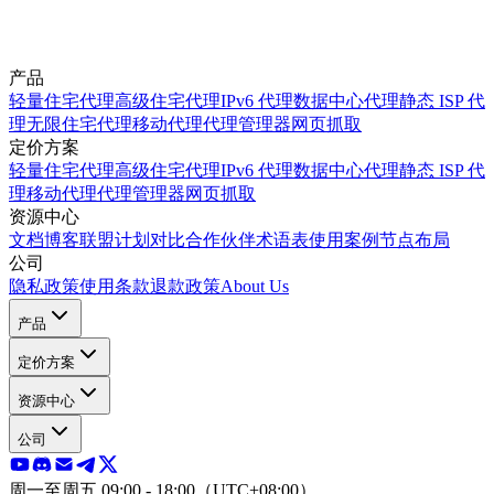
产品
轻量住宅代理
高级住宅代理
IPv6 代理
数据中心代理
静态 ISP 代
理
无限住宅代理
移动代理
代理管理器
网页抓取
定价方案
轻量住宅代理
高级住宅代理
IPv6 代理
数据中心代理
静态 ISP 代
理
移动代理
代理管理器
网页抓取
资源中心
文档
博客
联盟计划
对比
合作伙伴
术语表
使用案例
节点布局
公司
隐私政策
使用条款
退款政策
About Us
产品
定价方案
资源中心
公司
周一至周五 09:00 - 18:00（UTC+08:00）