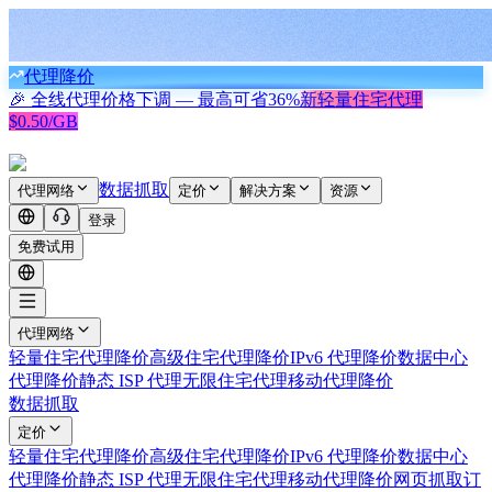
代理降价
🎉 全线代理价格下调 — 最高可省
36%
新
轻量住宅代理
$0.50/GB
数据抓取
代理网络
定价
解决方案
资源
登录
免费试用
代理网络
轻量住宅代理
降价
高级住宅代理
降价
IPv6 代理
降价
数据中心
代理
降价
静态 ISP 代理
无限住宅代理
移动代理
降价
数据抓取
定价
轻量住宅代理
降价
高级住宅代理
降价
IPv6 代理
降价
数据中心
代理
降价
静态 ISP 代理
无限住宅代理
移动代理
降价
网页抓取
订