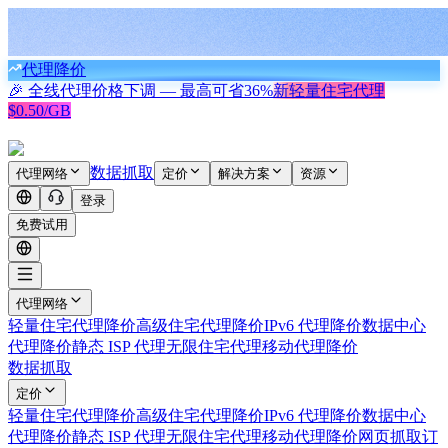
代理降价
🎉 全线代理价格下调 — 最高可省
36%
新
轻量住宅代理
$0.50/GB
数据抓取
代理网络
定价
解决方案
资源
登录
免费试用
代理网络
轻量住宅代理
降价
高级住宅代理
降价
IPv6 代理
降价
数据中心
代理
降价
静态 ISP 代理
无限住宅代理
移动代理
降价
数据抓取
定价
轻量住宅代理
降价
高级住宅代理
降价
IPv6 代理
降价
数据中心
代理
降价
静态 ISP 代理
无限住宅代理
移动代理
降价
网页抓取
订