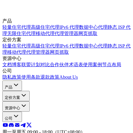
产品
轻量住宅代理
高级住宅代理
IPv6 代理
数据中心代理
静态 ISP 代
理
无限住宅代理
移动代理
代理管理器
网页抓取
定价方案
轻量住宅代理
高级住宅代理
IPv6 代理
数据中心代理
静态 ISP 代
理
移动代理
代理管理器
网页抓取
资源中心
文档
博客
联盟计划
对比
合作伙伴
术语表
使用案例
节点布局
公司
隐私政策
使用条款
退款政策
About Us
产品
定价方案
资源中心
公司
周一至周五 09:00 - 18:00（UTC+08:00）