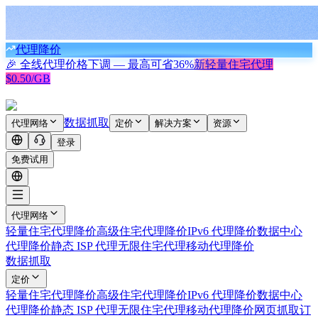
代理降价
🎉 全线代理价格下调 — 最高可省
36%
新
轻量住宅代理
$0.50/GB
数据抓取
代理网络
定价
解决方案
资源
登录
免费试用
代理网络
轻量住宅代理
降价
高级住宅代理
降价
IPv6 代理
降价
数据中心
代理
降价
静态 ISP 代理
无限住宅代理
移动代理
降价
数据抓取
定价
轻量住宅代理
降价
高级住宅代理
降价
IPv6 代理
降价
数据中心
代理
降价
静态 ISP 代理
无限住宅代理
移动代理
降价
网页抓取
订