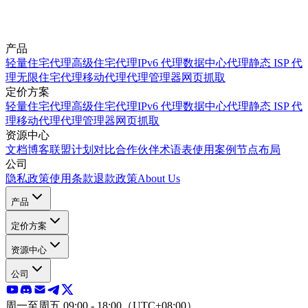
产品
轻量住宅代理
高级住宅代理
IPv6 代理
数据中心代理
静态 ISP 代
理
无限住宅代理
移动代理
代理管理器
网页抓取
定价方案
轻量住宅代理
高级住宅代理
IPv6 代理
数据中心代理
静态 ISP 代
理
移动代理
代理管理器
网页抓取
资源中心
文档
博客
联盟计划
对比
合作伙伴
术语表
使用案例
节点布局
公司
隐私政策
使用条款
退款政策
About Us
产品
定价方案
资源中心
公司
周一至周五 09:00 - 18:00（UTC+08:00）