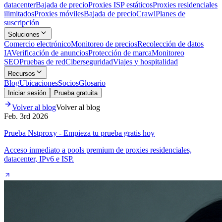
datacenter
Bajada de precio
Proxies ISP estáticos
Proxies residenciales
ilimitados
Proxies móviles
Bajada de precio
Crawl
Planes de
suscripción
Soluciones
Comercio electrónico
Monitoreo de precios
Recolección de datos
IA
Verificación de anuncios
Protección de marca
Monitoreo
SEO
Pruebas de red
Ciberseguridad
Viajes y hospitalidad
Recursos
Blog
Ubicaciones
Socios
Glosario
Iniciar sesión
Prueba gratuita
Volver al blog
Volver al blog
Feb. 3rd 2026
Prueba Nstproxy - Empieza tu prueba gratis hoy
Acceso inmediato a pools premium de proxies residenciales,
datacenter, IPv6 e ISP.