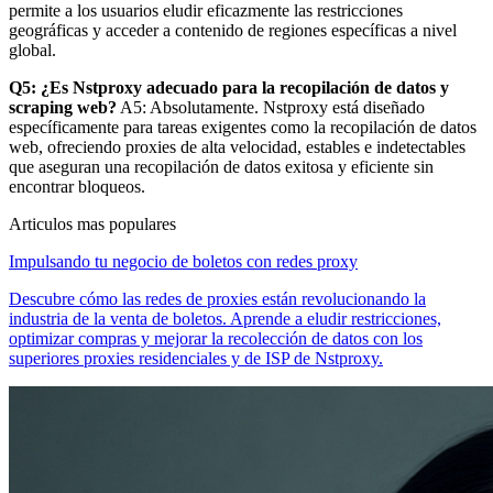
permite a los usuarios eludir eficazmente las restricciones
geográficas y acceder a contenido de regiones específicas a nivel
global.
Q5: ¿Es Nstproxy adecuado para la recopilación de datos y
scraping web?
A5: Absolutamente. Nstproxy está diseñado
específicamente para tareas exigentes como la recopilación de datos
web, ofreciendo proxies de alta velocidad, estables e indetectables
que aseguran una recopilación de datos exitosa y eficiente sin
encontrar bloqueos.
Articulos mas populares
Impulsando tu negocio de boletos con redes proxy
Descubre cómo las redes de proxies están revolucionando la
industria de la venta de boletos. Aprende a eludir restricciones,
optimizar compras y mejorar la recolección de datos con los
superiores proxies residenciales y de ISP de Nstproxy.