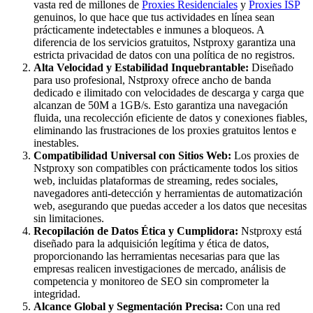
vasta red de millones de
Proxies Residenciales
y
Proxies ISP
genuinos, lo que hace que tus actividades en línea sean
prácticamente indetectables e inmunes a bloqueos. A
diferencia de los servicios gratuitos, Nstproxy garantiza una
estricta privacidad de datos con una política de no registros.
Alta Velocidad y Estabilidad Inquebrantable:
Diseñado
para uso profesional, Nstproxy ofrece ancho de banda
dedicado e ilimitado con velocidades de descarga y carga que
alcanzan de 50M a 1GB/s. Esto garantiza una navegación
fluida, una recolección eficiente de datos y conexiones fiables,
eliminando las frustraciones de los proxies gratuitos lentos e
inestables.
Compatibilidad Universal con Sitios Web:
Los proxies de
Nstproxy son compatibles con prácticamente todos los sitios
web, incluidas plataformas de streaming, redes sociales,
navegadores anti-detección y herramientas de automatización
web, asegurando que puedas acceder a los datos que necesitas
sin limitaciones.
Recopilación de Datos Ética y Cumplidora:
Nstproxy está
diseñado para la adquisición legítima y ética de datos,
proporcionando las herramientas necesarias para que las
empresas realicen investigaciones de mercado, análisis de
competencia y monitoreo de SEO sin comprometer la
integridad.
Alcance Global y Segmentación Precisa:
Con una red