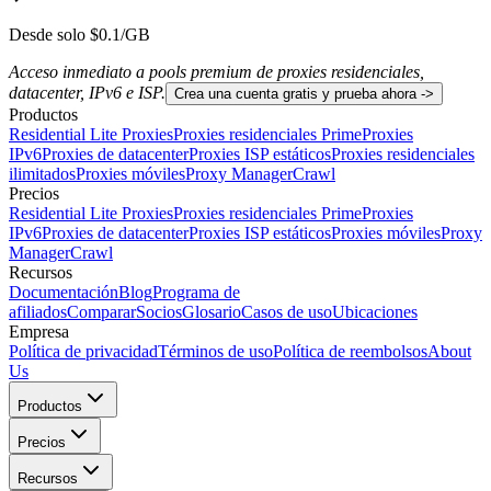
Desde solo $0.1/GB
Acceso inmediato a pools premium de proxies residenciales,
datacenter, IPv6 e ISP.
Crea una cuenta gratis y prueba ahora ->
Productos
Residential Lite Proxies
Proxies residenciales Prime
Proxies
IPv6
Proxies de datacenter
Proxies ISP estáticos
Proxies residenciales
ilimitados
Proxies móviles
Proxy Manager
Crawl
Precios
Residential Lite Proxies
Proxies residenciales Prime
Proxies
IPv6
Proxies de datacenter
Proxies ISP estáticos
Proxies móviles
Proxy
Manager
Crawl
Recursos
Documentación
Blog
Programa de
afiliados
Comparar
Socios
Glosario
Casos de uso
Ubicaciones
Empresa
Política de privacidad
Términos de uso
Política de reembolsos
About
Us
Productos
Precios
Recursos