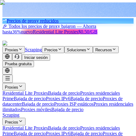
Precios de proxy reducidos
🎉 Todos los precios de proxy bajaron — Ahorra
hasta
36%
nuevo
Residential Lite Proxies
$0.50/GB
Scraping
Proxies
Precios
Soluciones
Recursos
Iniciar sesión
Prueba gratuita
Proxies
Residential Lite Proxies
Bajada de precio
Proxies residenciales
Prime
Bajada de precio
Proxies IPv6
Bajada de precio
Proxies de
datacenter
Bajada de precio
Proxies ISP estáticos
Proxies residenciales
ilimitados
Proxies móviles
Bajada de precio
Scraping
Precios
Residential Lite Proxies
Bajada de precio
Proxies residenciales
Prime
Bajada de precio
Proxies IPv6
Bajada de precio
Proxies de