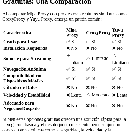
Gratuitas: Una Comparación
Al comparar Miga Proxy con proxies web gratuitos similares como
CroxyProxy y Yuyu Proxy, emerge un patrón común:
Miga
Yuyu
Característica
CroxyProxy
Proxy
Proxy
Gratis para Usar
✅ Sí
✅ Sí
✅ Sí
Instalación Requerida
❌ No
❌ No
❌ No
⚠️
⚠️
⚠️ Limitado
Soporte para Streaming
Limitado
Limitado
Navegación Anónima
✅ Sí
✅ Sí
✅ Sí
Compatibilidad con
✅ Sí
✅ Sí
✅ Sí
Dispositivos Móviles
Cifrado de Datos
❌ No
❌ No
❌ No
⚠️ Moderada
Velocidad y Estabilidad
❌ Lenta
❌ Lenta
Adecuado para
❌ No
❌ No
❌ No
Negocios/Raspado
Si bien estas opciones gratuitas ofrecen una solución rápida para la
navegación básica y el desbloqueo, consistentemente se quedan
cortas en áreas críticas como la seguridad, la velocidad y la