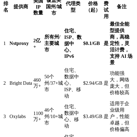
覆盖美
美国
排
代理类
价格
费
提供商
国州/城
备注
IP
名
型
（起）
试
数量
市
用
最佳全能
型提供
住宅、
所有州/
商，高稳
ISP、数
2亿
1
Nstproxy
主要城
$0.1/GB
是
定性，灵
据中
+
市
活计费，
心、
IPv6
支持 AI 场
景
住宅、
功能强
50个
数据中
大，网络
460
2
Bright Data
州/37+城
心、
$2.94/GB
是
万+
庞大，但
市
ISP、移
价格较高
动
适用于企
住宅、
46个
业级用
数据中
1100
3
Oxylabs
州/10+城
$3.49/GB
是
户，性能
万+
心、移
市
卓越，但
动
价格偏高
住宅、