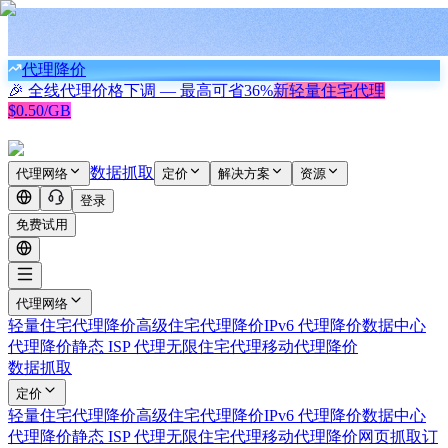
代理降价
🎉 全线代理价格下调 — 最高可省
36%
新
轻量住宅代理
$0.50/GB
数据抓取
代理网络
定价
解决方案
资源
登录
免费试用
代理网络
轻量住宅代理
降价
高级住宅代理
降价
IPv6 代理
降价
数据中心
代理
降价
静态 ISP 代理
无限住宅代理
移动代理
降价
数据抓取
定价
轻量住宅代理
降价
高级住宅代理
降价
IPv6 代理
降价
数据中心
代理
降价
静态 ISP 代理
无限住宅代理
移动代理
降价
网页抓取
订