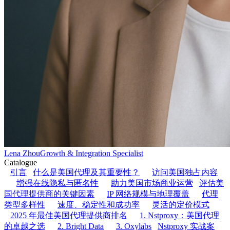
Lena Zhou
Growth & Integration Specialist
Catalogue
引言
什么是美国代理及其重要性？
访问美国独占内容
增强在线隐私与匿名性
助力美国市场商业运营
评估美
国代理提供商的关键因素
IP 网络规模与地理覆盖
代理
类型多样性
速度、稳定性和成功率
灵活的定价模式
2025 年最佳美国代理提供商排名
1. Nstproxy：美国代理
的卓越之选
2. Bright Data
3. Oxylabs
Nstproxy 实战案