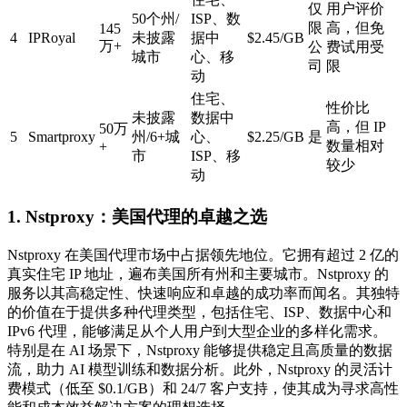
仅
用户评价
50个州/
ISP、数
限
高，但免
145
4
IPRoyal
未披露
据中
$2.45/GB
万+
公
费试用受
城市
心、移
司
限
动
住宅、
性价比
未披露
数据中
高，但 IP
50万
5
Smartproxy
州/6+城
心、
$2.25/GB
是
数量相对
+
市
ISP、移
较少
动
1. Nstproxy：美国代理的卓越之选
Nstproxy 在美国代理市场中占据领先地位。它拥有超过 2 亿的
真实住宅 IP 地址，遍布美国所有州和主要城市。Nstproxy 的
服务以其高稳定性、快速响应和卓越的成功率而闻名。其独特
的价值在于提供多种代理类型，包括住宅、ISP、数据中心和
IPv6 代理，能够满足从个人用户到大型企业的多样化需求。
特别是在 AI 场景下，Nstproxy 能够提供稳定且高质量的数据
流，助力 AI 模型训练和数据分析。此外，Nstproxy 的灵活计
费模式（低至 $0.1/GB）和 24/7 客户支持，使其成为寻求高性