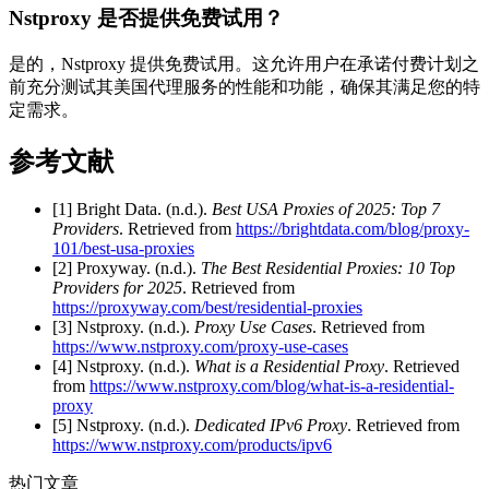
Nstproxy 是否提供免费试用？
是的，Nstproxy 提供免费试用。这允许用户在承诺付费计划之
前充分测试其美国代理服务的性能和功能，确保其满足您的特
定需求。
参考文献
[1] Bright Data. (n.d.).
Best USA Proxies of 2025: Top 7
Providers
. Retrieved from
https://brightdata.com/blog/proxy-
101/best-usa-proxies
[2] Proxyway. (n.d.).
The Best Residential Proxies: 10 Top
Providers for 2025
. Retrieved from
https://proxyway.com/best/residential-proxies
[3] Nstproxy. (n.d.).
Proxy Use Cases
. Retrieved from
https://www.nstproxy.com/proxy-use-cases
[4] Nstproxy. (n.d.).
What is a Residential Proxy
. Retrieved
from
https://www.nstproxy.com/blog/what-is-a-residential-
proxy
[5] Nstproxy. (n.d.).
Dedicated IPv6 Proxy
. Retrieved from
https://www.nstproxy.com/products/ipv6
热门文章