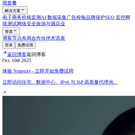
阅套餐
解决方案
电子商务
价格监测
AI 数据采集
广告校验
品牌保护
SEO 监控
网
络测试
网络安全
旅游与酒店业
资源
博客
节点布局
合作伙伴
术语表
登录
免费试用
返回博客
返回博客
Oct. 10th 2025
体验 Nstproxy - 立即开始免费试用
立即访问住宅、数据中心、IPv6 与 ISP 高质量代理池。