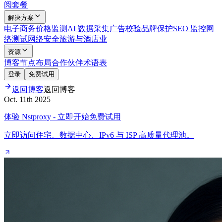
阅套餐
解决方案
电子商务
价格监测
AI 数据采集
广告校验
品牌保护
SEO 监控
网
络测试
网络安全
旅游与酒店业
资源
博客
节点布局
合作伙伴
术语表
登录
免费试用
返回博客
返回博客
Oct. 11th 2025
体验 Nstproxy - 立即开始免费试用
立即访问住宅、数据中心、IPv6 与 ISP 高质量代理池。