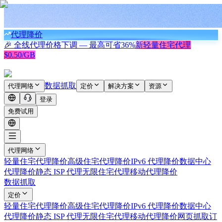
代理降价
🎉 全线代理价格下调 — 最高可省
36%
新
轻量住宅代理
$0.50/GB
数据抓取
代理网络
定价
解决方案
资源
登录
免费试用
代理网络
轻量住宅代理
降价
高级住宅代理
降价
IPv6 代理
降价
数据中心
代理
降价
静态 ISP 代理
无限住宅代理
移动代理
降价
数据抓取
定价
轻量住宅代理
降价
高级住宅代理
降价
IPv6 代理
降价
数据中心
代理
降价
静态 ISP 代理
无限住宅代理
移动代理
降价
网页抓取
订