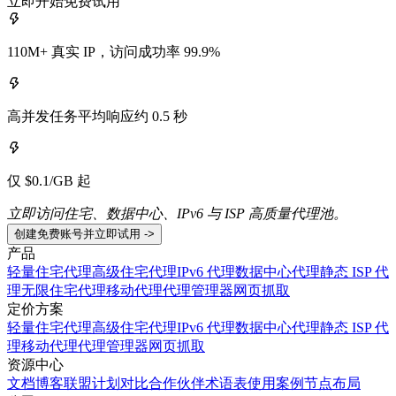
立即开始免费试用
110M+ 真实 IP，访问成功率 99.9%
高并发任务平均响应约 0.5 秒
仅 $0.1/GB 起
立即访问住宅、数据中心、IPv6 与 ISP 高质量代理池。
创建免费账号并立即试用 ->
产品
轻量住宅代理
高级住宅代理
IPv6 代理
数据中心代理
静态 ISP 代
理
无限住宅代理
移动代理
代理管理器
网页抓取
定价方案
轻量住宅代理
高级住宅代理
IPv6 代理
数据中心代理
静态 ISP 代
理
移动代理
代理管理器
网页抓取
资源中心
文档
博客
联盟计划
对比
合作伙伴
术语表
使用案例
节点布局