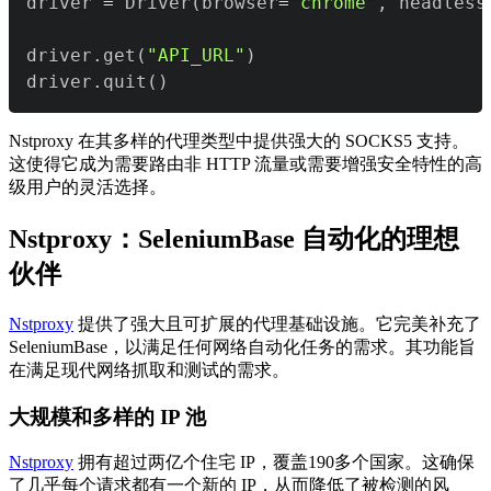
driver 
=
 Driver
(
browser
=
"chrome"
,
 headless
driver
.
get
(
"API_URL"
)
driver
.
quit
(
)
Nstproxy 在其多样的代理类型中提供强大的 SOCKS5 支持。
这使得它成为需要路由非 HTTP 流量或需要增强安全特性的高
级用户的灵活选择。
Nstproxy：SeleniumBase 自动化的理想
伙伴
Nstproxy
提供了强大且可扩展的代理基础设施。它完美补充了
SeleniumBase，以满足任何网络自动化任务的需求。其功能旨
在满足现代网络抓取和测试的需求。
大规模和多样的 IP 池
Nstproxy
拥有超过两亿个住宅 IP，覆盖190多个国家。这确保
了几乎每个请求都有一个新的 IP，从而降低了被检测的风