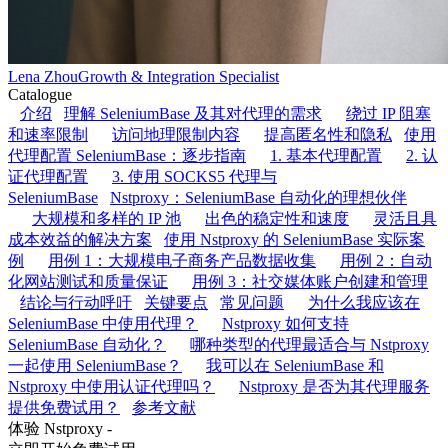
Lena Zhou
Growth & Integration Specialist
Catalogue
介绍
理解 SeleniumBase 及其对代理的需求
绕过 IP 阻塞
和速率限制
访问地理限制内容
提高匿名性和隐私
使用
代理配置 SeleniumBase：逐步指南
1. 基本代理配置
2. 认
证代理配置
3. 使用 SOCKS5 代理与
SeleniumBase
Nstproxy：SeleniumBase 自动化的理想伙伴
大规模和多样的 IP 池
出色的稳定性和速度
灵活且具
成本效益的解决方案
使用 Nstproxy 的 SeleniumBase 实际案
例
用例 1：大规模电子商务产品数据收集
用例 2：自动
化网站测试和质量保证
用例 3：社交媒体账户创建和管理
结论与行动呼吁
关键要点
常见问题
为什么我应该在
SeleniumBase 中使用代理？
Nstproxy 如何支持
SeleniumBase 自动化？
哪种类型的代理最适合与 Nstproxy
一起使用 SeleniumBase？
我可以在 SeleniumBase 和
Nstproxy 中使用认证代理吗？
Nstproxy 是否为其代理服务
提供免费试用？
参考文献
体验 Nstproxy -