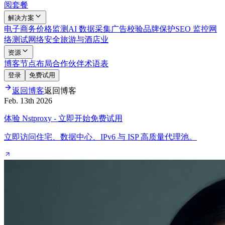
阅套餐
解决方案
电子商务
价格监测
AI 数据采集
广告校验
品牌保护
SEO 监控
网
络测试
网络安全
旅游与酒店业
资源
博客
节点布局
合作伙伴
术语表
登录
免费试用
返回博客
返回博客
Feb. 13th 2026
体验 Nstproxy - 立即开始免费试用
立即访问住宅、数据中心、IPv6 与 ISP 高质量代理池。